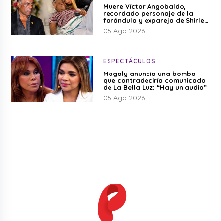
Muere Víctor Angobaldo,
recordado personaje de la
farándula y expareja de Shirley
Cherres
05 Ago 2026
ESPECTÁCULOS
Magaly anuncia una bomba
que contradeciría comunicado
de La Bella Luz: “Hay un audio”
05 Ago 2026