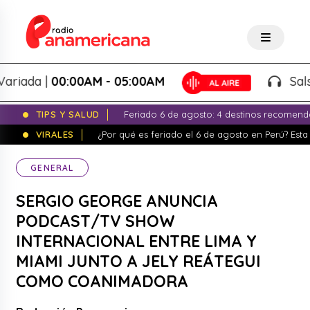
ada |
00:00AM - 05:00AM
Salsa V
TIPS Y SALUD
Feriado 6 de agosto: 4 destinos recomend
VIRALES
¿Por qué es feriado el 6 de agosto en Perú? Esta 
GENERAL
SERGIO GEORGE ANUNCIA
PODCAST/TV SHOW
INTERNACIONAL ENTRE LIMA Y
MIAMI JUNTO A JELY REÁTEGUI
COMO COANIMADORA