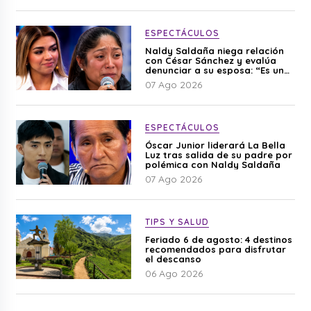
ESPECTÁCULOS
Naldy Saldaña niega relación
con César Sánchez y evalúa
denunciar a su esposa: “Es una
difamación”
07 Ago 2026
ESPECTÁCULOS
Óscar Junior liderará La Bella
Luz tras salida de su padre por
polémica con Naldy Saldaña
07 Ago 2026
TIPS Y SALUD
Feriado 6 de agosto: 4 destinos
recomendados para disfrutar
el descanso
06 Ago 2026