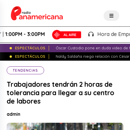
0PM - 3:00PM
Hora de Emprender 
ESPECTÁCULOS
Óscar Custodio pone en duda video de N
ESPECTÁCULOS
Naldy Saldaña niega relación con César
TENDENCIAS
Trabajadores tendrán 2 horas de
tolerancia para llegar a su centro
de labores
admin