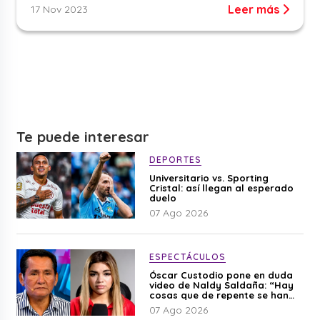
Leer más
17 Nov 2023
Te puede interesar
DEPORTES
Universitario vs. Sporting
Cristal: así llegan al esperado
duelo
07 Ago 2026
ESPECTÁCULOS
Óscar Custodio pone en duda
video de Naldy Saldaña: “Hay
cosas que de repente se han
editado”
07 Ago 2026