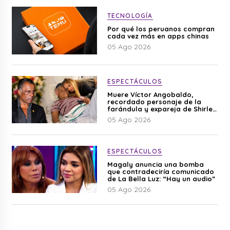
TECNOLOGÍA
Por qué los peruanos compran
cada vez más en apps chinas
05 Ago 2026
ESPECTÁCULOS
Muere Víctor Angobaldo,
recordado personaje de la
farándula y expareja de Shirley
Cherres
05 Ago 2026
ESPECTÁCULOS
Magaly anuncia una bomba
que contradeciría comunicado
de La Bella Luz: “Hay un audio”
05 Ago 2026