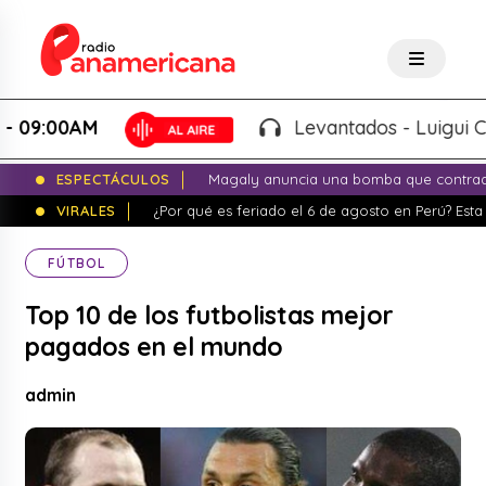
00AM
Levantados - Luigui Carbaja
ESPECTÁCULOS
Magaly anuncia una bomba que contrade
VIRALES
¿Por qué es feriado el 6 de agosto en Perú? Esta 
FÚTBOL
Top 10 de los futbolistas mejor
pagados en el mundo
admin