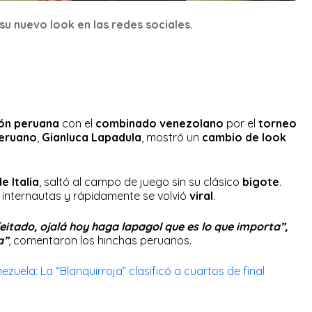
u nuevo look en las redes sociales.
ión peruana
con el
combinado venezolano
por el
torneo
peruano
,
Gianluca Lapadula
, mostró un
cambio de look
 Italia
, saltó al campo de juego sin su clásico
bigote
.
s internautas y rápidamente se volvió
viral
.
eitado, ojalá hoy haga lapagol que es lo que importa”,
a”
, comentaron los hinchas peruanos.
uela: La “Blanquirroja” clasificó a cuartos de final