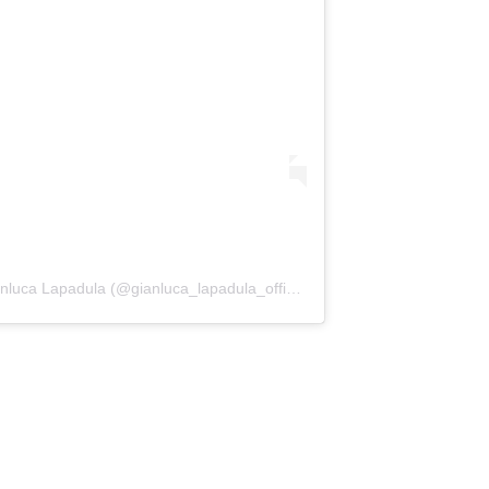
Una publicación compartida por Gianluca Lapadula (@gianluca_lapadula_official)