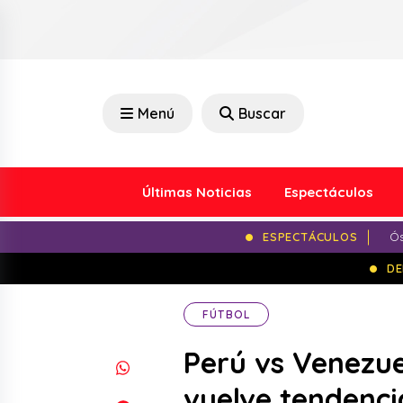
Menú
Buscar
Últimas Noticias
Espectáculos
ESPECTÁCULOS
Ós
DE
FÚTBOL
Perú vs Venezue
vuelve tendenci