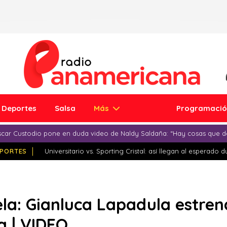
Deportes
Salsa
Más
Programaci
car Custodio pone en duda video de Naldy Saldaña: “Hay cosas que d
PORTES
Universitario vs. Sporting Cristal: así llegan al esperado 
la: Gianluca Lapadula estren
a | VIDEO