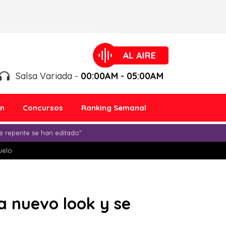
Salsa Variada -
00:00AM - 05:00AM
ón
Concursos
Ranking Semanal
e repente se han editado”
duelo
a nuevo look y se