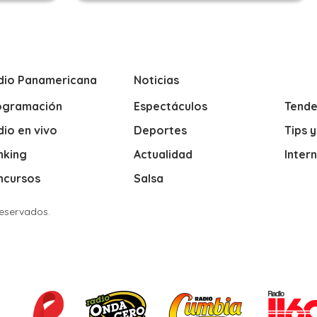
dio Panamericana
Noticias
ogramación
Espectáculos
Tende
io en vivo
Deportes
Tips 
nking
Actualidad
Inter
ncursos
Salsa
Reservados.