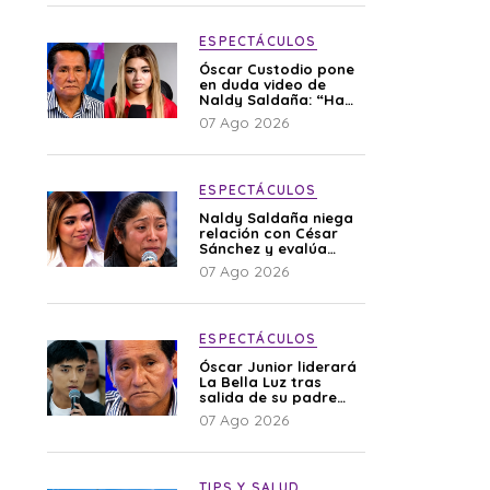
ESPECTÁCULOS
Óscar Custodio pone
en duda video de
Naldy Saldaña: “Hay
cosas que de repente
07 Ago 2026
se han editado”
ESPECTÁCULOS
Naldy Saldaña niega
relación con César
Sánchez y evalúa
denunciar a su
07 Ago 2026
esposa: “Es una
difamación”
ESPECTÁCULOS
Óscar Junior liderará
La Bella Luz tras
salida de su padre
por polémica con
07 Ago 2026
Naldy Saldaña
TIPS Y SALUD