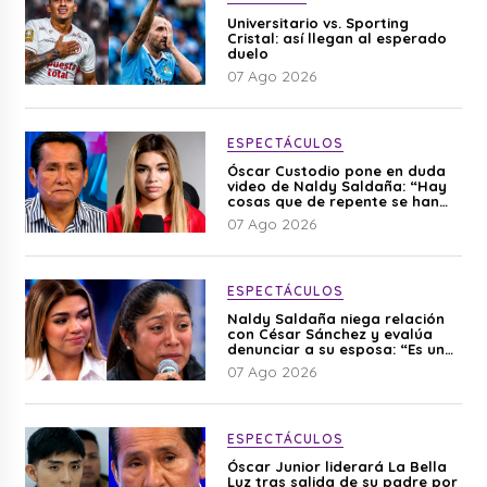
Universitario vs. Sporting
Cristal: así llegan al esperado
duelo
07 Ago 2026
ESPECTÁCULOS
Óscar Custodio pone en duda
video de Naldy Saldaña: “Hay
cosas que de repente se han
editado”
07 Ago 2026
ESPECTÁCULOS
Naldy Saldaña niega relación
con César Sánchez y evalúa
denunciar a su esposa: “Es una
difamación”
07 Ago 2026
ESPECTÁCULOS
Óscar Junior liderará La Bella
Luz tras salida de su padre por