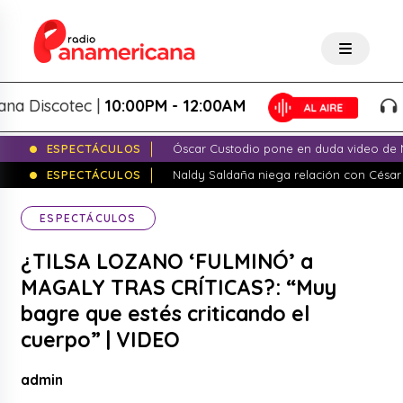
scotec |
10:00PM - 12:00AM
Panam
ESPECTÁCULOS
Óscar Custodio pone en duda video de N
ESPECTÁCULOS
Naldy Saldaña niega relación con César
ESPECTÁCULOS
¿TILSA LOZANO ‘FULMINÓ’ a
MAGALY TRAS CRÍTICAS?: “Muy
bagre que estés criticando el
cuerpo” | VIDEO
admin