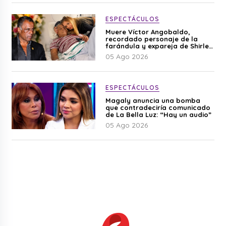
ESPECTÁCULOS
Muere Víctor Angobaldo,
recordado personaje de la
farándula y expareja de Shirley
Cherres
05 Ago 2026
ESPECTÁCULOS
Magaly anuncia una bomba
que contradeciría comunicado
de La Bella Luz: “Hay un audio”
05 Ago 2026