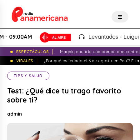
:00AM
Levantados - Luigui Carbaj
ESPECTÁCULOS
Magaly anuncia una bomba que contrade
VIRALES
¿Por qué es feriado el 6 de agosto en Perú? Esta 
TIPS Y SALUD
Test: ¿Qué dice tu trago favorito
sobre ti?
admin