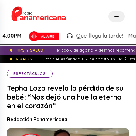
0PM
Que fluya la tarde! - Martin "
TIPS Y SALUD
Feriado 6 de agosto: 4 destinos recomend
VIRALES
¿Por qué es feriado el 6 de agosto en Perú? Esta 
ESPECTÁCULOS
Tepha Loza revela la pérdida de su
bebé: “Nos dejó una huella eterna
en el corazón”
Redacción Panamericana