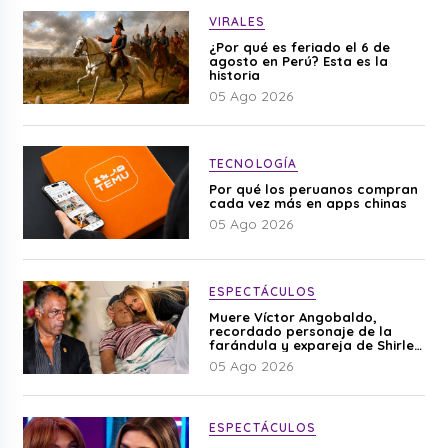
VIRALES
¿Por qué es feriado el 6 de
agosto en Perú? Esta es la
historia
05 Ago 2026
TECNOLOGÍA
Por qué los peruanos compran
cada vez más en apps chinas
05 Ago 2026
ESPECTÁCULOS
Muere Víctor Angobaldo,
recordado personaje de la
farándula y expareja de Shirley
Cherres
05 Ago 2026
ESPECTÁCULOS