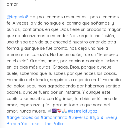
amor.
@tephalo8
Hoy no tenemos respuestas… pero tenemos
fe. A veces la vida no sigue el camino que soñamos, y
aun así, confiamos en que Dios tiene un propósito mayor
que no alcanzamos a entender. Nos regaló una ilusión,
una chispa de vida que encendió nuestro amor de otra
forma, y aunque se fue pronto, nos dejó una huella
eterna en el corazón. No fue un adiós, fue un “te espero
en el cielo”. Gracias, amor, por caminar conmigo incluso
en los días más duros. Gracias, Dios, porque aunque
duele, sabemos que Tú sabes por qué haces las cosas.
En medio del silencio, seguimos creyendo en Ti. En medio
del dolor, seguimos agradeciendo por habernos sentido
padres, aunque fuera por un instante. Y aunque este
capítulo se escribió con lágrimas, también está lleno de
amor, esperanza y fe… porque todo lo que nace del
amor, nunca muere.
#estrellafugaz
#angelitodedios
#amorinfinito
#universo
#fyp
♬ Every
Breath You Take – The Police