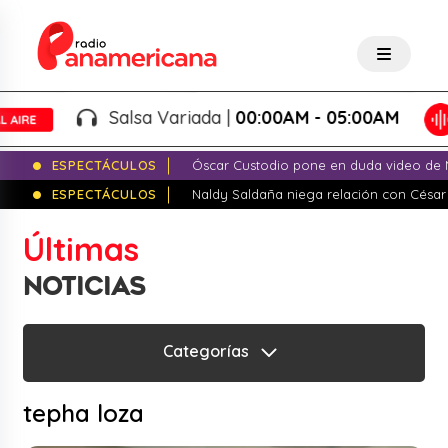
Salsa Variada |
00:00AM - 05:00AM
ESPECTÁCULOS
Óscar Custodio pone en duda video de N
ESPECTÁCULOS
Naldy Saldaña niega relación con César
Últimas
NOTICIAS
Categorías
tepha loza