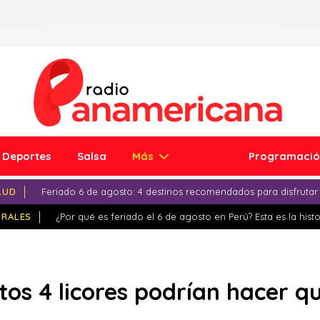
Deportes
Salsa
Más
Programaci
LUD
Feriado 6 de agosto: 4 destinos recomendados para disfrutar
IRALES
¿Por qué es feriado el 6 de agosto en Perú? Esta es la histo
stos 4 licores podrían hacer 