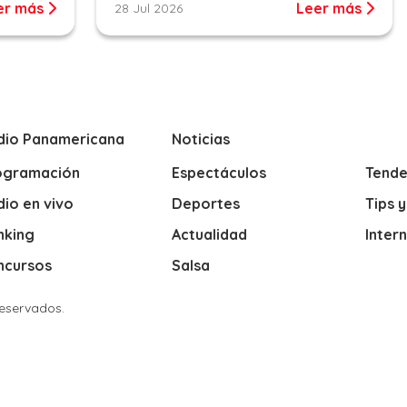
er más
Leer más
28 Jul 2026
dio Panamericana
Noticias
ogramación
Espectáculos
Tende
io en vivo
Deportes
Tips 
nking
Actualidad
Inter
ncursos
Salsa
Reservados.