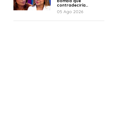
bomba que
contradeciría
comunicado de La
05 Ago 2026
Bella Luz: “Hay un
audio”