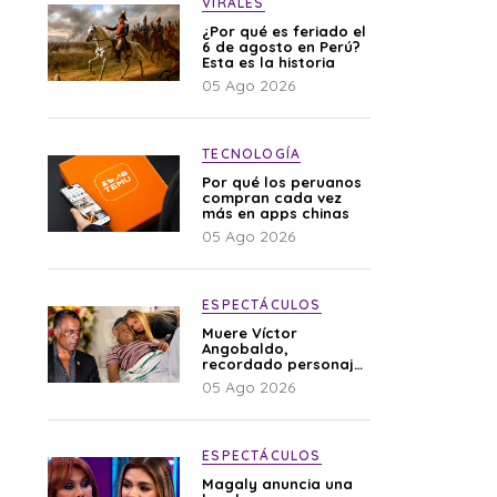
VIRALES
¿Por qué es feriado el
6 de agosto en Perú?
Esta es la historia
05 Ago 2026
TECNOLOGÍA
Por qué los peruanos
compran cada vez
más en apps chinas
05 Ago 2026
ESPECTÁCULOS
Muere Víctor
Angobaldo,
recordado personaje
de la farándula y
05 Ago 2026
expareja de Shirley
Cherres
ESPECTÁCULOS
Magaly anuncia una