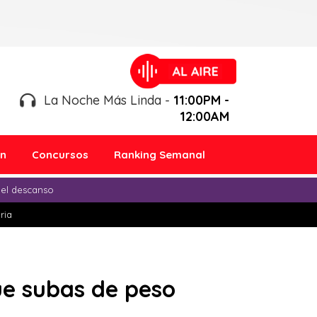
La Noche Más Linda -
11:00PM -
12:00AM
ón
Concursos
Ranking Semanal
 el descanso
ria
que subas de peso