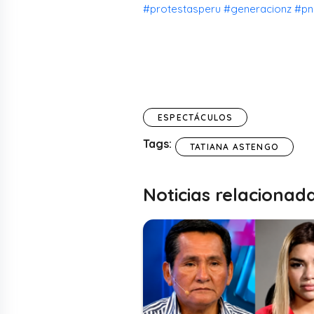
#protestasperu
#generacionz
#pn
ESPECTÁCULOS
Tags:
TATIANA ASTENGO
Noticias relacionad