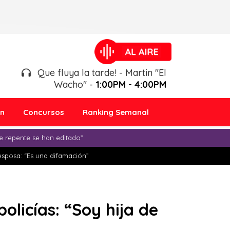
Que fluya la tarde! - Martin "El
Wacho" -
1:00PM - 4:00PM
ón
Concursos
Ranking Semanal
e repente se han editado”
esposa: “Es una difamación”
olicías: “Soy hija de