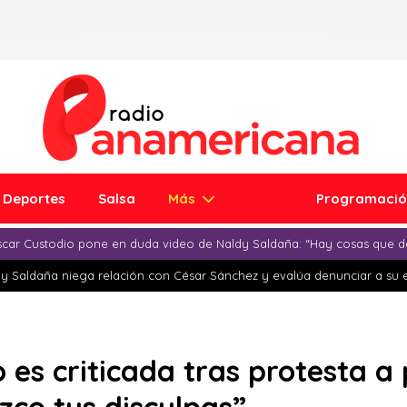
Deportes
Salsa
Más
Programaci
car Custodio pone en duda video de Naldy Saldaña: “Hay cosas que d
y Saldaña niega relación con César Sánchez y evalúa denunciar a su 
es criticada tras protesta a p