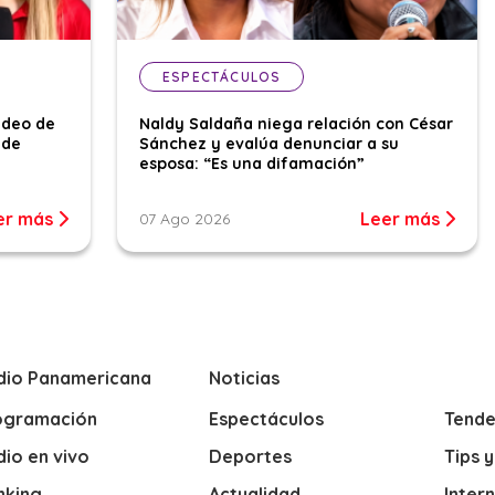
ESPECTÁCULOS
ideo de
Naldy Saldaña niega relación con César
 de
Sánchez y evalúa denunciar a su
esposa: “Es una difamación”
er más
Leer más
07 Ago 2026
dio Panamericana
Noticias
ogramación
Espectáculos
Tende
io en vivo
Deportes
Tips 
nking
Actualidad
Inter