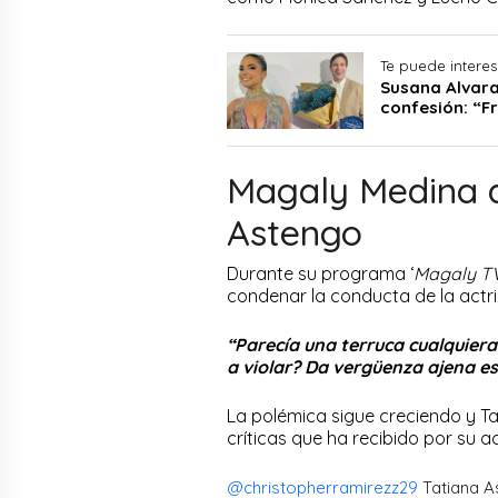
Te puede interes
Susana Alvara
confesión: “F
Magaly Medina a
Astengo
Durante su programa ‘
Magaly TV
condenar la conducta de la actri
“Parecía una terruca cualquiera
a violar? Da vergüenza ajena es
La polémica sigue creciendo y T
críticas que ha recibido por su 
@christopherramirezz29
Tatiana A