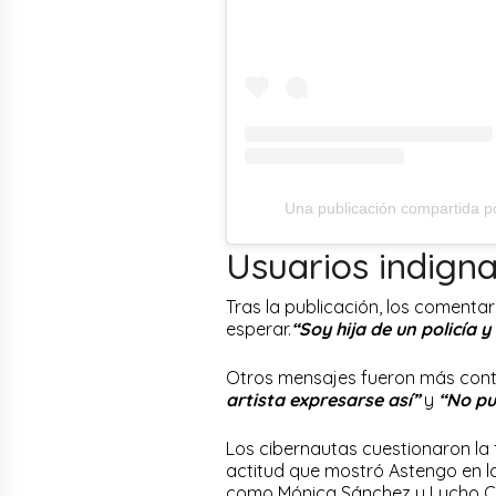
Una publicación compartida p
Usuarios indign
Tras la publicación, los comentar
esperar.
“Soy hija de un policía 
Otros mensajes fueron más con
artista expresarse así”
y
“No pu
Los cibernautas cuestionaron la 
actitud que mostró Astengo en l
como Mónica Sánchez y Lucho C