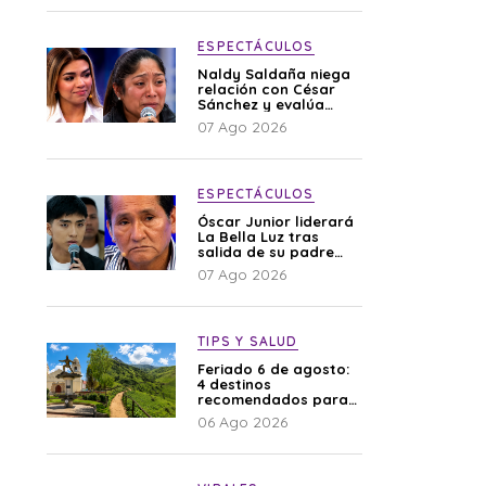
ESPECTÁCULOS
Naldy Saldaña niega
relación con César
Sánchez y evalúa
denunciar a su
07 Ago 2026
esposa: “Es una
difamación”
ESPECTÁCULOS
Óscar Junior liderará
La Bella Luz tras
salida de su padre
por polémica con
07 Ago 2026
Naldy Saldaña
TIPS Y SALUD
Feriado 6 de agosto:
4 destinos
recomendados para
disfrutar el descanso
06 Ago 2026