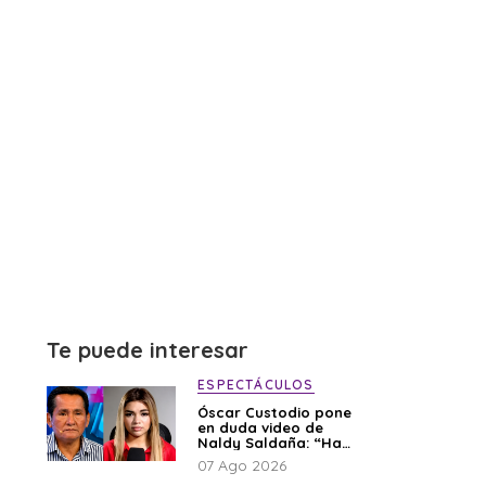
Te puede interesar
ESPECTÁCULOS
Óscar Custodio pone
en duda video de
Naldy Saldaña: “Hay
cosas que de repente
07 Ago 2026
se han editado”