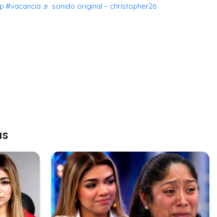
p
#vacancia
♬ sonido original – christopher26
as