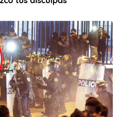
zco tus disculpas”