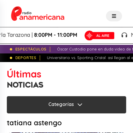
a Tarazona |
8:00PM - 11:00PM
Noc
ESPECTÁCULOS
Óscar Custodio pone en duda video de N
DEPORTES
Universitario vs. Sporting Cristal: así llegan a
Últimas
NOTICIAS
Categorías
tatiana astengo