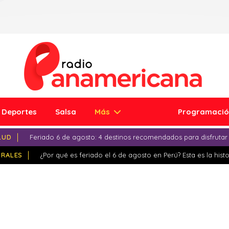
Deportes
Salsa
Más
Programaci
LUD
Feriado 6 de agosto: 4 destinos recomendados para disfrutar
IRALES
¿Por qué es feriado el 6 de agosto en Perú? Esta es la histo