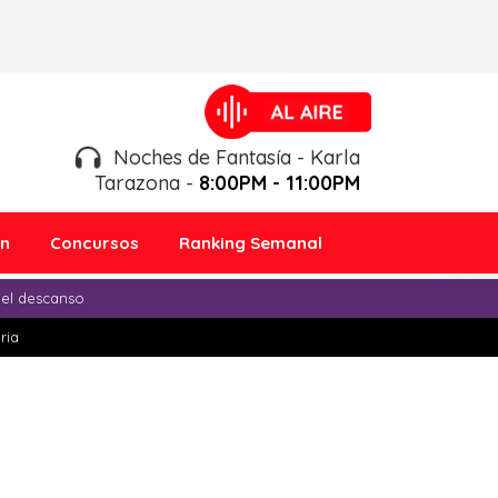
Noches de Fantasía - Karla
Tarazona -
8:00PM - 11:00PM
ón
Concursos
Ranking Semanal
 el descanso
ria