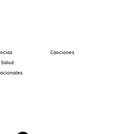
ncias
Canciones
y Salud
nacionales