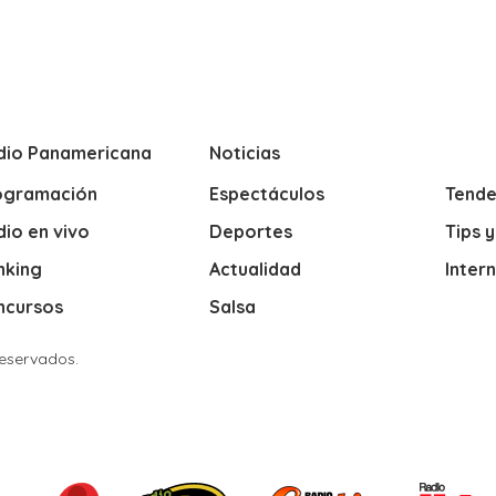
dio Panamericana
Noticias
ogramación
Espectáculos
Tende
io en vivo
Deportes
Tips 
nking
Actualidad
Inter
ncursos
Salsa
Reservados.