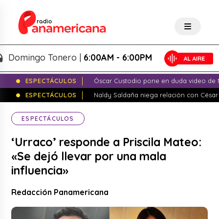
mingo Tonero |
6:00AM - 6:00PM
ESPECTÁCULOS
Óscar Custodio pone en duda video de N
ESPECTÁCULOS
Naldy Saldaña niega relación con César
ESPECTÁCULOS
‘Urraco’ responde a Priscila Mateo:
«Se dejó llevar por una mala
influencia»
Redacción Panamericana