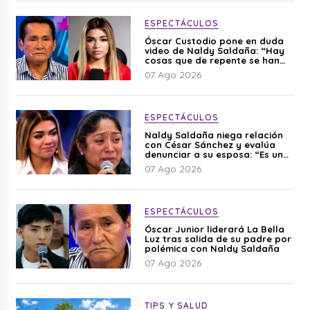
ESPECTÁCULOS
Óscar Custodio pone en duda
video de Naldy Saldaña: “Hay
cosas que de repente se han
editado”
07 Ago 2026
ESPECTÁCULOS
Naldy Saldaña niega relación
con César Sánchez y evalúa
denunciar a su esposa: “Es una
difamación”
07 Ago 2026
ESPECTÁCULOS
Óscar Junior liderará La Bella
Luz tras salida de su padre por
polémica con Naldy Saldaña
07 Ago 2026
TIPS Y SALUD