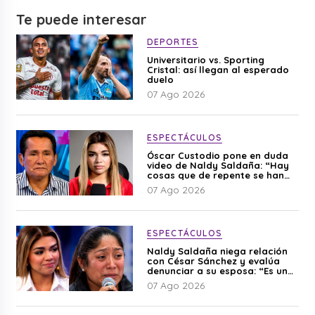
Te puede interesar
DEPORTES
Universitario vs. Sporting
Cristal: así llegan al esperado
duelo
07 Ago 2026
ESPECTÁCULOS
Óscar Custodio pone en duda
video de Naldy Saldaña: “Hay
cosas que de repente se han
editado”
07 Ago 2026
ESPECTÁCULOS
Naldy Saldaña niega relación
con César Sánchez y evalúa
denunciar a su esposa: “Es una
difamación”
07 Ago 2026