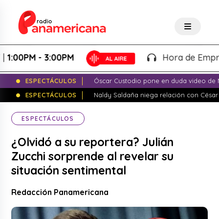
PM - 3:00PM
Hora de Emprender -
ESPECTÁCULOS
Óscar Custodio pone en duda video de N
ESPECTÁCULOS
Naldy Saldaña niega relación con César
ESPECTÁCULOS
¿Olvidó a su reportera? Julián
Zucchi sorprende al revelar su
situación sentimental
Redacción Panamericana