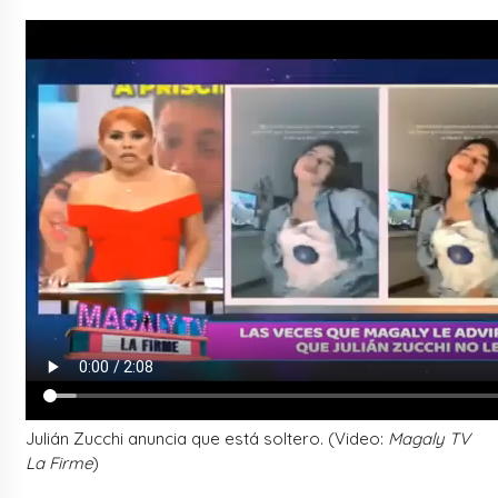
Julián Zucchi anuncia que está soltero. (Video:
Magaly TV
La Firme
)