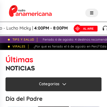
ucho Micky |
4:00PM - 8:00PM
Tar
TIPS Y SALUD
Feriado 6 de agosto: 4 destinos recomend
VIRALES
¿Por qué es feriado el 6 de agosto en Perú? Esta 
Últimas
NOTICIAS
Categorías
Día del Padre