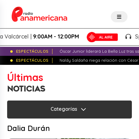
el |
9:00AM - 12:00PM
Splash! - G
ESPECTÁCULOS
Óscar Junior liderará La Bella Luz tras 
ESPECTÁCULOS
Naldy Saldaña niega relación con César
Últimas
NOTICIAS
Categorías
Dalia Durán