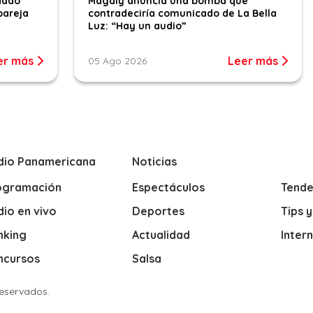
dado
Magaly anuncia una bomba que
pareja
contradeciría comunicado de La Bella
Luz: “Hay un audio”
er más
Leer más
05 Ago 2026
dio Panamericana
Noticias
ogramación
Espectáculos
Tende
io en vivo
Deportes
Tips 
nking
Actualidad
Inter
ncursos
Salsa
Reservados.