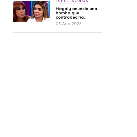
ESPECTÁCULOS
Magaly anuncia una
bomba que
contradeciría
comunicado de La
05 Ago 2026
Bella Luz: “Hay un
audio”