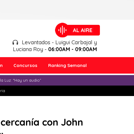
Levantados - Luigui Carbajal y
Luciana Roy -
06:00AM - 09:00AM
ón
Concursos
Ranking Semanal
a Luz: “Hay un audio”
ria
 cercanía con John