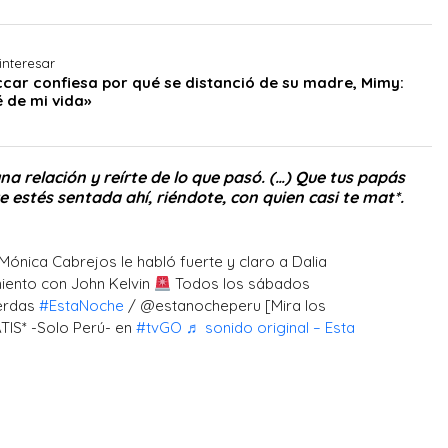
interesar
car confiesa por qué se distanció de su madre, Mimy:
é de mi vida»
na relación y reírte de lo que pasó. (…) Que tus papás
 estés sentada ahí, riéndote, con quien casi te mat*.
nica Cabrejos le habló fuerte y claro a Dalia
iento con John Kelvin
Todos los sábados
ierdas
#EstaNoche
/ @estanocheperu [Mira los
IS* -Solo Perú- en
#tvGO
♬ sonido original – Esta