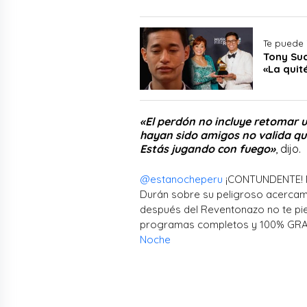
Te puede 
Tony Suc
«La quit
«El perdón no incluye retomar u
hayan sido amigos no valida que
Estás jugando con fuego»
, dijo.
@estanocheperu
¡CONTUNDENTE! Mó
Durán sobre su peligroso acercam
después del Reventonazo no te p
programas completos y 100% GRAT
Noche