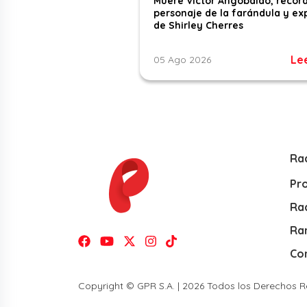
Muere Víctor Angobaldo, recor
personaje de la farándula y ex
de Shirley Cherres
Le
05 Ago 2026
Ra
Pr
Rad
Ra
Co
Copyright © GPR S.A. | 2026 Todos los Derechos 