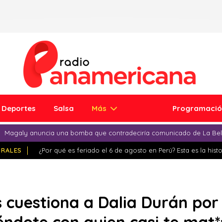
Deportes
Salsa
Más
Programaci
Magaly anuncia una bomba que contradeciría comunicado de La Bell
IRALES
¿Por qué es feriado el 6 de agosto en Perú? Esta es la histo
 cuestiona a Dalia Durán por