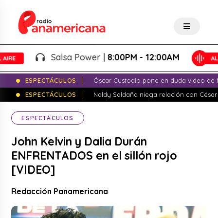
Salsa Power |
8:00PM - 12:00AM
ESPECTÁCULOS
Óscar Custodio pone en duda video de N
ESPECTÁCULOS
Naldy Saldaña niega relación con César
ESPECTÁCULOS
John Kelvin y Dalia Durán
ENFRENTADOS en el sillón rojo
[VIDEO]
Redacción Panamericana