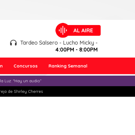
Tardeo Salsero - Lucho Micky -
4:00PM - 8:00PM
ón
Concursos
Ranking Semanal
a Luz: “Hay un audio”
eja de Shirley Cherres