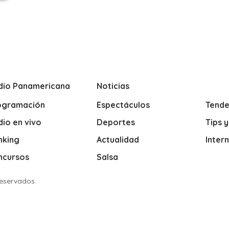
dio Panamericana
Noticias
ogramación
Espectáculos
Tende
io en vivo
Deportes
Tips 
nking
Actualidad
Inter
ncursos
Salsa
Reservados.