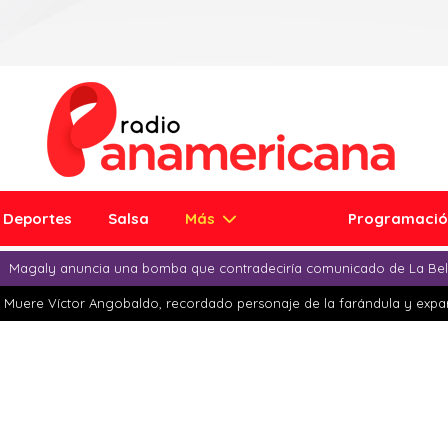
Deportes
Salsa
Más
Programaci
Magaly anuncia una bomba que contradeciría comunicado de La Bell
Muere Víctor Angobaldo, recordado personaje de la farándula y expar