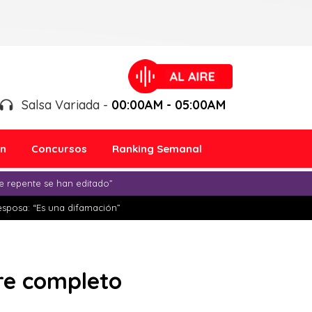
Salsa Variada -
00:00AM - 05:00AM
ón
Concursos
Ranking Semanal
e repente se han editado”
esposa: “Es una difamación”
ure completo