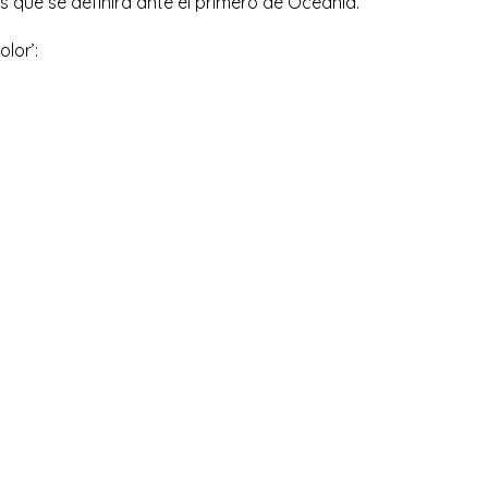
 que se definirá ante el primero de Oceanía.
olor’: