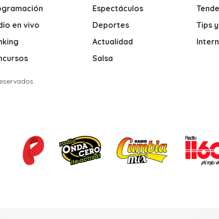
ogramación
Espectáculos
Tende
io en vivo
Deportes
Tips 
nking
Actualidad
Inter
ncursos
Salsa
Reservados.