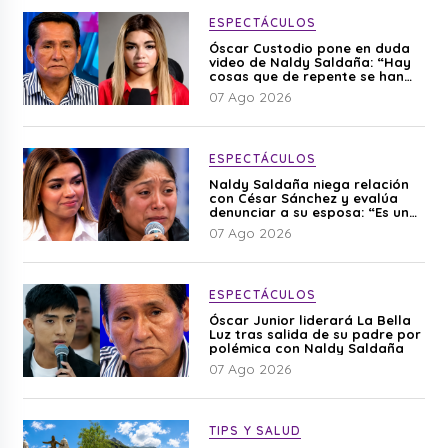
ESPECTÁCULOS
Óscar Custodio pone en duda
video de Naldy Saldaña: “Hay
cosas que de repente se han
editado”
07 Ago 2026
ESPECTÁCULOS
Naldy Saldaña niega relación
con César Sánchez y evalúa
denunciar a su esposa: “Es una
difamación”
07 Ago 2026
ESPECTÁCULOS
Óscar Junior liderará La Bella
Luz tras salida de su padre por
polémica con Naldy Saldaña
07 Ago 2026
TIPS Y SALUD