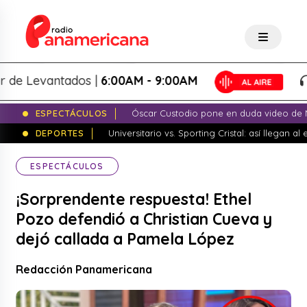
Levantados |
6:00AM - 9:00AM
Lo
ESPECTÁCULOS
Óscar Custodio pone en duda video de N
DEPORTES
Universitario vs. Sporting Cristal: así llegan a
ESPECTÁCULOS
¡Sorprendente respuesta! Ethel
Pozo defendió a Christian Cueva y
dejó callada a Pamela López
Redacción Panamericana