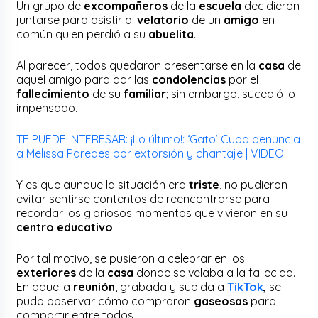
Un grupo de
excompañeros
de la
escuela
decidieron
juntarse para asistir al
velatorio
de un
amigo
en
común quien perdió a su
abuelita
.
Al parecer, todos quedaron presentarse en la
casa
de
aquel amigo para dar las
condolencias
por el
fallecimiento
de su
familiar
; sin embargo, sucedió lo
impensado.
TE PUEDE INTERESAR: ¡Lo último!: ‘Gato’ Cuba denuncia
a Melissa Paredes por extorsión y chantaje | VIDEO
Y es que aunque la situación era
triste
, no pudieron
evitar sentirse contentos de reencontrarse para
recordar los gloriosos momentos que vivieron en su
centro educativo
.
Por tal motivo, se pusieron a celebrar en los
exteriores
de la
casa
donde se velaba a la fallecida.
En aquella
reunión
, grabada y subida a
TikTok
,
se
pudo observar cómo compraron
gaseosas
para
compartir entre todos.