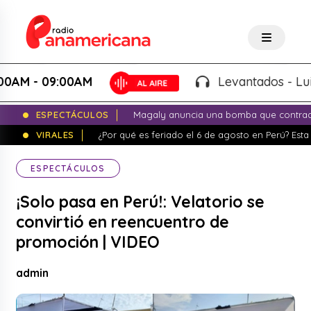
- 09:00AM
Levantados - Luigui C
ESPECTÁCULOS
Magaly anuncia una bomba que contrade
VIRALES
¿Por qué es feriado el 6 de agosto en Perú? Esta 
ESPECTÁCULOS
¡Solo pasa en Perú!: Velatorio se
convirtió en reencuentro de
promoción | VIDEO
admin