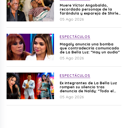
Muere Víctor Angobaldo,
recordado personaje de la
farándula y expareja de Shirley
Cherres
05 Ago 2026
ESPECTÁCULOS
Magaly anuncia una bomba
que contradeciría comunicado
de La Bella Luz: “Hay un audio”
05 Ago 2026
ESPECTÁCULOS
Ex integrantes de La Bella Luz
rompen su silencio tras
denuncia de Naldy: “Todo el
mundo lo sabía”
05 Ago 2026