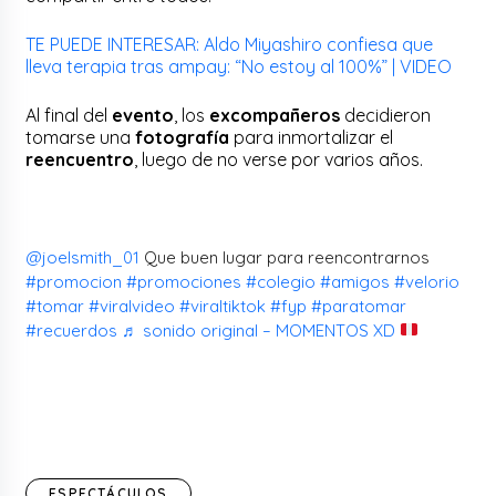
TE PUEDE INTERESAR: Aldo Miyashiro confiesa que
lleva terapia tras ampay: “No estoy al 100%” | VIDEO
Al final del
evento
, los
excompañeros
decidieron
tomarse una
fotografía
para inmortalizar el
reencuentro
, luego de no verse por varios años.
@joelsmith_01
Que buen lugar para reencontrarnos
#promocion
#promociones
#colegio
#amigos
#velorio
#tomar
#viralvideo
#viraltiktok
#fyp
#paratomar
#recuerdos
♬ sonido original – MOMENTOS XD
ESPECTÁCULOS