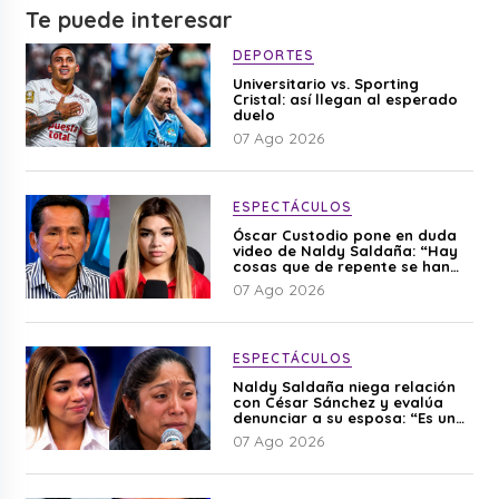
Te puede interesar
DEPORTES
Universitario vs. Sporting
Cristal: así llegan al esperado
duelo
07 Ago 2026
ESPECTÁCULOS
Óscar Custodio pone en duda
video de Naldy Saldaña: “Hay
cosas que de repente se han
editado”
07 Ago 2026
ESPECTÁCULOS
Naldy Saldaña niega relación
con César Sánchez y evalúa
denunciar a su esposa: “Es una
difamación”
07 Ago 2026