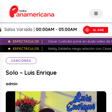
lsa Variada |
00:00AM - 05:00AM
ESPECTÁCULOS
Óscar Custodio pone en duda video de N
ESPECTÁCULOS
Naldy Saldaña niega relación con César
CANCIONES
Solo – Luis Enrique
admin