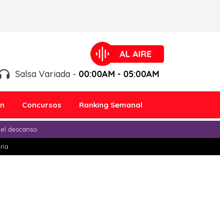
Salsa Variada -
00:00AM - 05:00AM
ón
Concursos
Ranking Semanal
 el descanso
ria