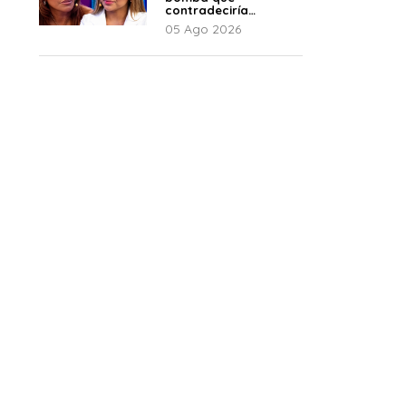
contradeciría
comunicado de La
05 Ago 2026
Bella Luz: “Hay un
audio”