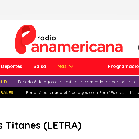
Deportes
Salsa
Más
Programaci
LUD
Feriado 6 de agosto: 4 destinos recomendados para disfrutar
IRALES
¿Por qué es feriado el 6 de agosto en Perú? Esta es la histo
s Titanes (LETRA)