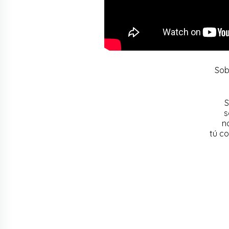
Sob
S
s
n
tú c