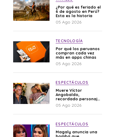
¿Por qué es feriado el
6 de agosto en Perú?
Esta es la historia
05 Ago 2026
TECNOLOGÍA
Por qué los peruanos
compran cada vez
más en apps chinas
05 Ago 2026
ESPECTÁCULOS
Muere Víctor
Angobaldo,
recordado personaje
de la farándula y
05 Ago 2026
expareja de Shirley
Cherres
ESPECTÁCULOS
Magaly anuncia una
bomba que