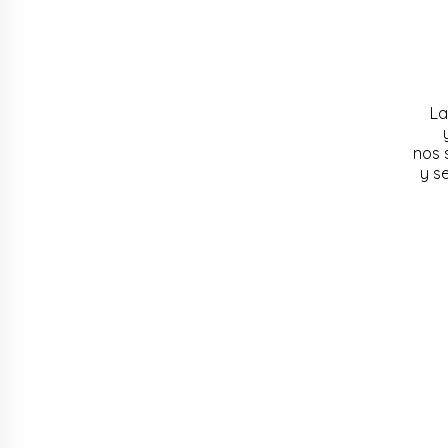
La
nos 
y s