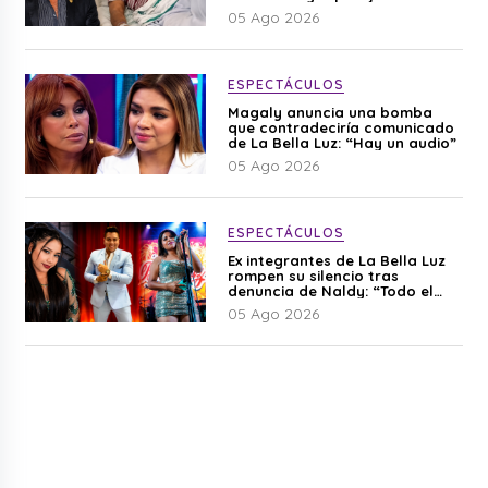
Cherres
05 Ago 2026
ESPECTÁCULOS
Magaly anuncia una bomba
que contradeciría comunicado
de La Bella Luz: “Hay un audio”
05 Ago 2026
ESPECTÁCULOS
Ex integrantes de La Bella Luz
rompen su silencio tras
denuncia de Naldy: “Todo el
mundo lo sabía”
05 Ago 2026