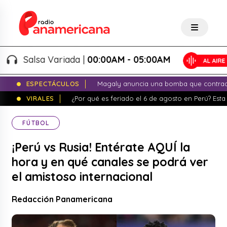
Salsa Variada |
00:00AM - 05:00AM
ESPECTÁCULOS
Magaly anuncia una bomba que contrade
VIRALES
¿Por qué es feriado el 6 de agosto en Perú? Esta 
FÚTBOL
¡Perú vs Rusia! Entérate AQUÍ la
hora y en qué canales se podrá ver
el amistoso internacional
Redacción Panamericana