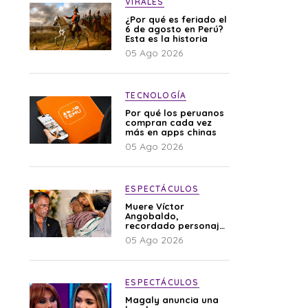
VIRALES
¿Por qué es feriado el
6 de agosto en Perú?
Esta es la historia
05 Ago 2026
TECNOLOGÍA
Por qué los peruanos
compran cada vez
más en apps chinas
05 Ago 2026
ESPECTÁCULOS
Muere Víctor
Angobaldo,
recordado personaje
de la farándula y
05 Ago 2026
expareja de Shirley
Cherres
ESPECTÁCULOS
Magaly anuncia una