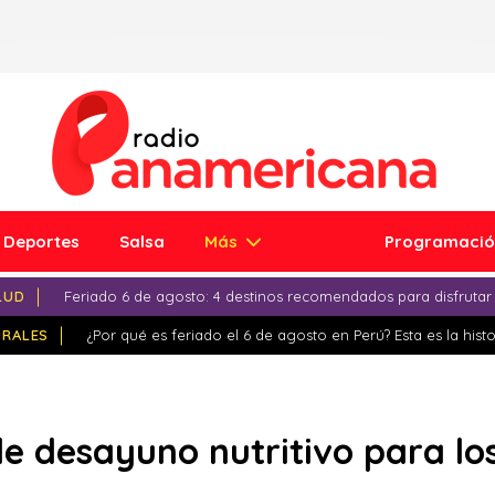
Deportes
Salsa
Más
Programaci
LUD
Feriado 6 de agosto: 4 destinos recomendados para disfrutar
IRALES
¿Por qué es feriado el 6 de agosto en Perú? Esta es la histo
de desayuno nutritivo para lo