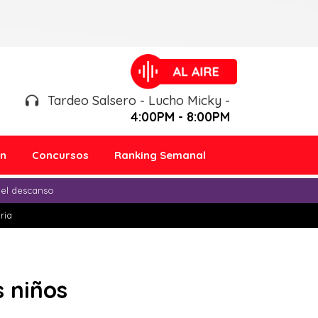
Tardeo Salsero - Lucho Micky -
4:00PM - 8:00PM
ón
Concursos
Ranking Semanal
 el descanso
ria
s niños