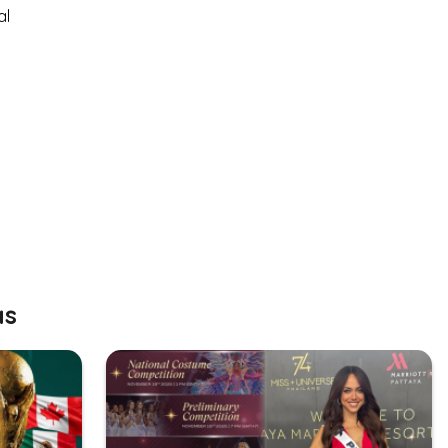
al
as