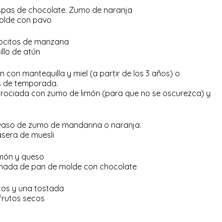
hispas de chocolate. Zumo de naranja
molde con pavo
trocitos de manzana
llo de atún
 con mantequilla y miel (a partir de los 3 años) o
s de temporada.
rociada con zumo de limón (para que no se oscurezca) y
 vaso de zumo de mandarina o naranja.
asera de muesli
amón y queso
anada de pan de molde con chocolate
ltos y una tostada
frutos secos