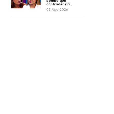
bomba que
contradeciría
comunicado de La
05 Ago 2026
Bella Luz: “Hay un
audio”