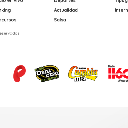
io en vivo
Deportes
Tips 
nking
Actualidad
Inter
ncursos
Salsa
Reservados.