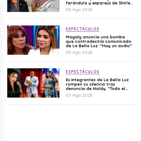
farándula y expareja de Shirley
Cherres
05 Ago 2026
ESPECTÁCULOS
Magaly anuncia una bomba
que contradeciría comunicado
de La Bella Luz: “Hay un audio”
05 Ago 2026
ESPECTÁCULOS
Ex integrantes de La Bella Luz
rompen su silencio tras
denuncia de Naldy: “Todo el
mundo lo sabía”
05 Ago 2026