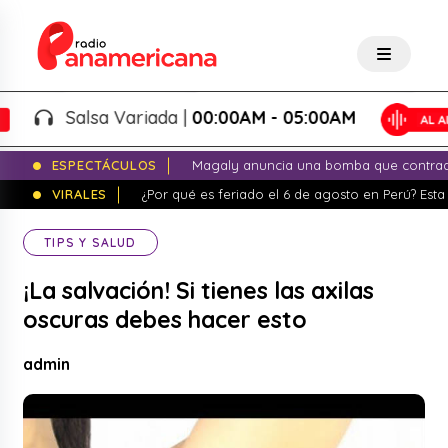
Salsa Variada |
00:00AM - 05:00AM
ESPECTÁCULOS
Magaly anuncia una bomba que contrade
VIRALES
¿Por qué es feriado el 6 de agosto en Perú? Esta 
TIPS Y SALUD
¡La salvación! Si tienes las axilas
oscuras debes hacer esto
admin