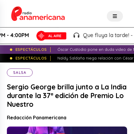
4:00PM
Que fluya la tarde! - Marti
ESPECTÁCULOS
Óscar Custodio pone en duda video de N
ESPECTÁCULOS
Naldy Saldaña niega relación con César
SALSA
Sergio George brilla junto a La India
durante la 37ª edición de Premio Lo
Nuestro
Redacción Panamericana