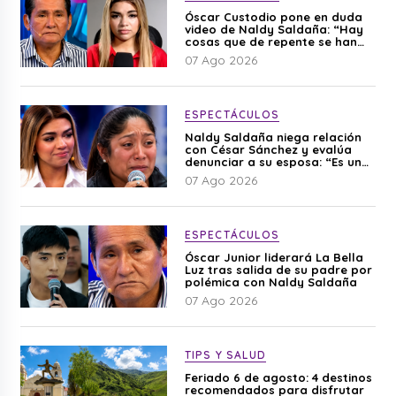
Óscar Custodio pone en duda
video de Naldy Saldaña: “Hay
cosas que de repente se han
editado”
07 Ago 2026
ESPECTÁCULOS
Naldy Saldaña niega relación
con César Sánchez y evalúa
denunciar a su esposa: “Es una
difamación”
07 Ago 2026
ESPECTÁCULOS
Óscar Junior liderará La Bella
Luz tras salida de su padre por
polémica con Naldy Saldaña
07 Ago 2026
TIPS Y SALUD
Feriado 6 de agosto: 4 destinos
recomendados para disfrutar