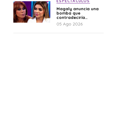
ESPECTÁCULOS
Magaly anuncia una
bomba que
contradeciría
comunicado de La
05 Ago 2026
Bella Luz: “Hay un
audio”