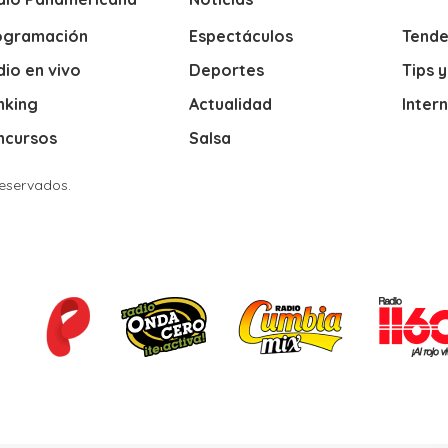
ogramación
Espectáculos
Tende
io en vivo
Deportes
Tips 
nking
Actualidad
Inter
ncursos
Salsa
Reservados.