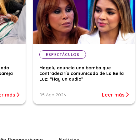
ESPECTÁCULOS
dado
Magaly anuncia una bomba que
pareja
contradeciría comunicado de La Bella
Luz: “Hay un audio”
er más
Leer más
05 Ago 2026
dio Panamericana
Noticias