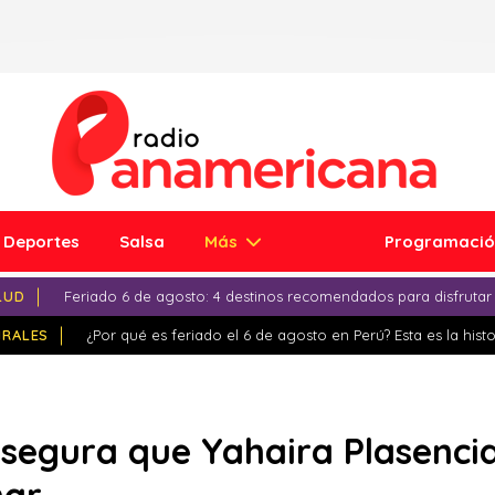
Deportes
Salsa
Más
Programaci
LUD
Feriado 6 de agosto: 4 destinos recomendados para disfrutar
IRALES
¿Por qué es feriado el 6 de agosto en Perú? Esta es la histo
segura que Yahaira Plasencia