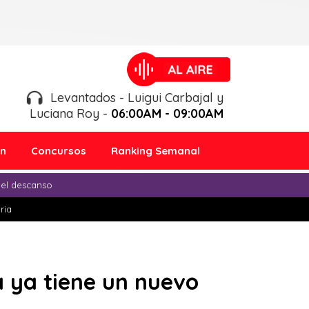
Levantados - Luigui Carbajal y
Luciana Roy -
06:00AM - 09:00AM
ón
Concursos
Ranking Semanal
 el descanso
ria
 ya tiene un nuevo