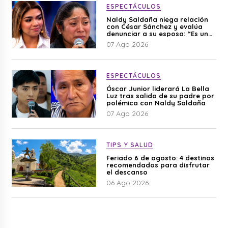
ESPECTÁCULOS
Naldy Saldaña niega relación
con César Sánchez y evalúa
denunciar a su esposa: “Es una
difamación”
07 Ago 2026
ESPECTÁCULOS
Óscar Junior liderará La Bella
Luz tras salida de su padre por
polémica con Naldy Saldaña
07 Ago 2026
TIPS Y SALUD
Feriado 6 de agosto: 4 destinos
recomendados para disfrutar
el descanso
06 Ago 2026