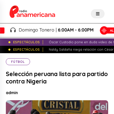
Domingo Tonero |
6:00AM - 6:00PM
ESPECTÁCULOS
Óscar Custodio pone en duda video de N
ESPECTÁCULOS
Naldy Saldaña niega relación con César
FÚTBOL
Selección peruana lista para partido
contra Nigeria
admin