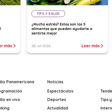
TIPS Y SALUD
¿Mucho estrés? Estos son los 5
l
alimentos que pueden ayudarte a
sentirte mejor
er más
Leer más
28 Jul 2026
dio Panamericana
Noticias
ogramación
Espectáculos
Tende
io en vivo
Deportes
Tips 
nking
Actualidad
Inter