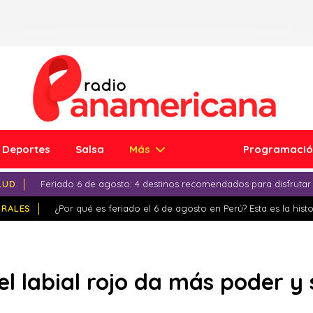
Deportes
Salsa
Más
Programaci
LUD
Feriado 6 de agosto: 4 destinos recomendados para disfrutar
IRALES
¿Por qué es feriado el 6 de agosto en Perú? Esta es la histo
el labial rojo da más poder y 