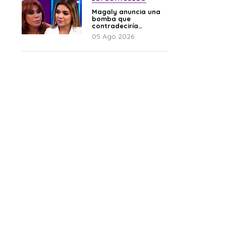
Magaly anuncia una
bomba que
contradeciría
comunicado de La
05 Ago 2026
Bella Luz: “Hay un
audio”