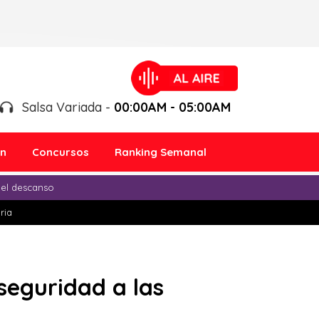
Salsa Variada -
00:00AM - 05:00AM
ón
Concursos
Ranking Semanal
 el descanso
ria
seguridad a las