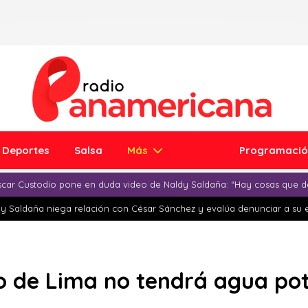
Deportes
Salsa
Más
Programaci
car Custodio pone en duda video de Naldy Saldaña: “Hay cosas que d
y Saldaña niega relación con César Sánchez y evalúa denunciar a su 
to de Lima no tendrá agua po