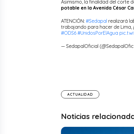
Asimismo, la finalidad del corte 
potable en la Avenida César C
ATENCIÓN:
#Sedapal
realizará l
trabajando para hacer de Lima, ¡
#ODS6
#UnidosPorElAgua
pic.tw
— SedapalOficial (@SedapalOfic
ACTUALIDAD
Noticias relacionad