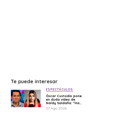
Te puede interesar
ESPECTÁCULOS
Óscar Custodio pone
en duda video de
Naldy Saldaña: “Hay
cosas que de repente
07 Ago 2026
se han editado”