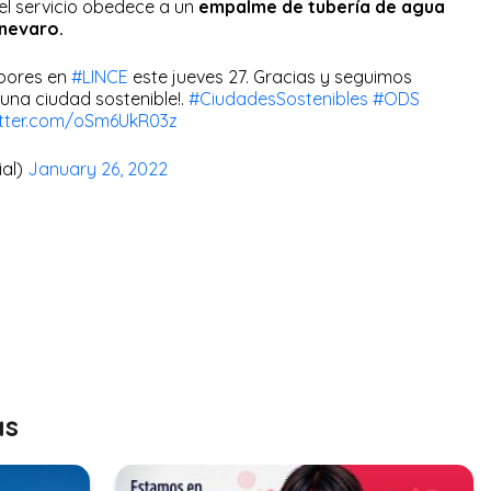
del servicio obedece a un
empalme de tubería de agua
anevaro.
abores en
#LINCE
este jueves 27. Gracias y seguimos
una ciudad sostenible!.
#CiudadesSostenibles
#ODS
itter.com/oSm6UkR03z
ial)
January 26, 2022
as