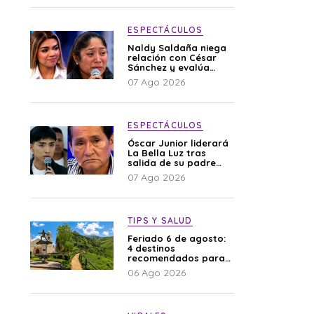
ESPECTÁCULOS
Naldy Saldaña niega
relación con César
Sánchez y evalúa
denunciar a su
07 Ago 2026
esposa: “Es una
difamación”
ESPECTÁCULOS
Óscar Junior liderará
La Bella Luz tras
salida de su padre
por polémica con
07 Ago 2026
Naldy Saldaña
TIPS Y SALUD
Feriado 6 de agosto:
4 destinos
recomendados para
disfrutar el descanso
06 Ago 2026