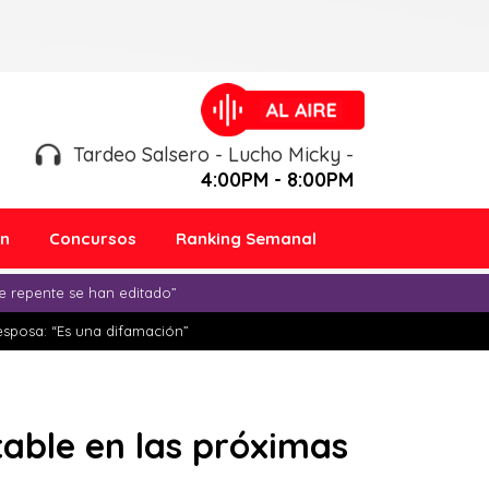
Tardeo Salsero - Lucho Micky -
4:00PM - 8:00PM
ón
Concursos
Ranking Semanal
e repente se han editado”
esposa: “Es una difamación”
table en las próximas