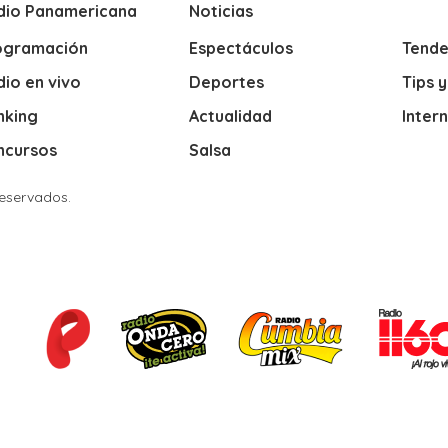
dio Panamericana
Noticias
ogramación
Espectáculos
Tende
io en vivo
Deportes
Tips 
nking
Actualidad
Inter
ncursos
Salsa
Reservados.