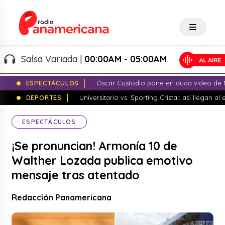
Salsa Variada |
00:00AM - 05:00AM
ESPECTÁCULOS
Óscar Custodio pone en duda video de N
DEPORTES
Universitario vs. Sporting Cristal: así llegan a
ESPECTÁCULOS
¡Se pronuncian! Armonía 10 de
Walther Lozada publica emotivo
mensaje tras atentado
Redacción Panamericana