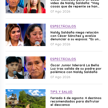
video de Naldy Saldaña: “Hay
cosas que de repente se han
editado”
07 Ago 2026
ESPECTÁCULOS
Naldy Saldaña niega relación
con César Sánchez y evalúa
denunciar a su esposa: “Es una
difamación”
07 Ago 2026
ESPECTÁCULOS
Óscar Junior liderará La Bella
Luz tras salida de su padre por
polémica con Naldy Saldaña
07 Ago 2026
TIPS Y SALUD
Feriado 6 de agosto: 4 destinos
recomendados para disfrutar
el descanso