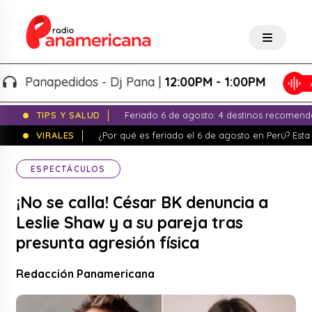
anapedidos - Dj Pana |
12:00PM - 1:00PM
TIPS Y SALUD
Feriado 6 de agosto: 4 destinos recomend
VIRALES
¿Por qué es feriado el 6 de agosto en Perú? Esta 
ESPECTÁCULOS
¡No se calla! César BK denuncia a
Leslie Shaw y a su pareja tras
presunta agresión física
Redacción Panamericana