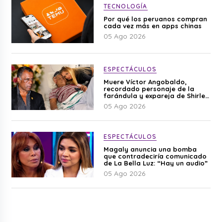
TECNOLOGÍA
Por qué los peruanos compran
cada vez más en apps chinas
05 Ago 2026
ESPECTÁCULOS
Muere Víctor Angobaldo,
recordado personaje de la
farándula y expareja de Shirley
Cherres
05 Ago 2026
ESPECTÁCULOS
Magaly anuncia una bomba
que contradeciría comunicado
de La Bella Luz: “Hay un audio”
05 Ago 2026