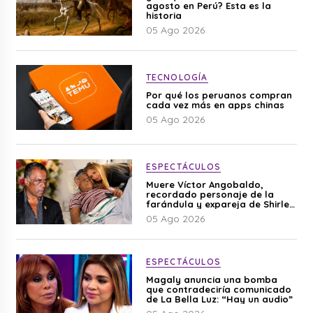
agosto en Perú? Esta es la
historia
05 Ago 2026
TECNOLOGÍA
Por qué los peruanos compran
cada vez más en apps chinas
05 Ago 2026
ESPECTÁCULOS
Muere Víctor Angobaldo,
recordado personaje de la
farándula y expareja de Shirley
Cherres
05 Ago 2026
ESPECTÁCULOS
Magaly anuncia una bomba
que contradeciría comunicado
de La Bella Luz: “Hay un audio”