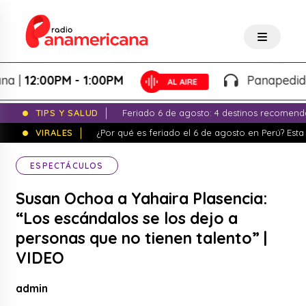
12:00PM - 1:00PM
Panapedidos - 
TIPS Y SALUD
Feriado 6 de agosto: 4 destinos recomend
VIRALES
¿Por qué es feriado el 6 de agosto en Perú? Esta 
ESPECTÁCULOS
Susan Ochoa a Yahaira Plasencia:
“Los escándalos se los dejo a
personas que no tienen talento” |
VIDEO
admin