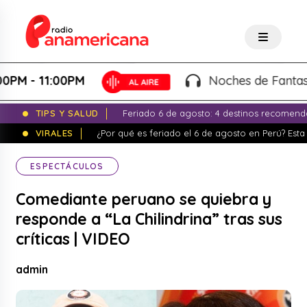
- 11:00PM
Noches de Fantasía - K
TIPS Y SALUD
Feriado 6 de agosto: 4 destinos recomend
VIRALES
¿Por qué es feriado el 6 de agosto en Perú? Esta 
ESPECTÁCULOS
Comediante peruano se quiebra y
responde a “La Chilindrina” tras sus
críticas | VIDEO
admin