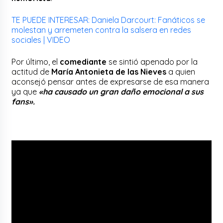
TE PUEDE INTERESAR: Daniela Darcourt: Fanáticos se
molestan y arremeten contra la salsera en redes
sociales | VIDEO
Por último, el
comediante
se sintió apenado por la
actitud de
María Antonieta de las Nieves
a quien
aconsejó pensar antes de expresarse de esa manera
ya que
«ha causado un gran daño emocional a sus
fans».