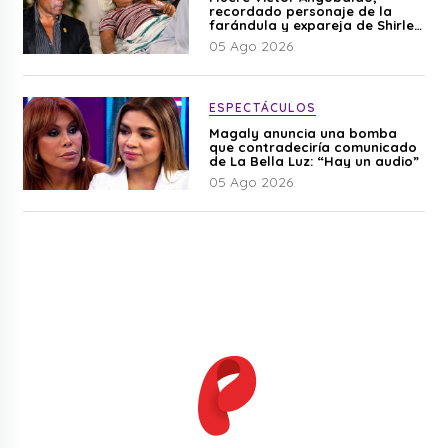
recordado personaje de la
farándula y expareja de Shirley
Cherres
05 Ago 2026
ESPECTÁCULOS
Magaly anuncia una bomba
que contradeciría comunicado
de La Bella Luz: “Hay un audio”
05 Ago 2026