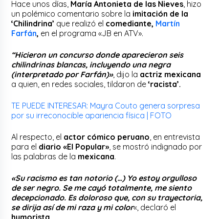
Hace unos días,
María Antonieta de las Nieves
, hizo
un polémico comentario sobre la
imitación de la
‘Chilindrina’
que realizó el
comediante,
Martín
Farfán
,
en el programa «JB en ATV».
“Hicieron un concurso donde aparecieron seis
chilindrinas blancas, incluyendo una negra
(interpretado por Farfán)»
, dijo la
actriz mexicana
a quien, en redes sociales, tildaron de
‘racista’.
TE PUEDE INTERESAR: Mayra Couto genera sorpresa
por su irreconocible apariencia física | FOTO
Al respecto, el
actor cómico peruano
, en entrevista
para el
diario «El Popular»
, se mostró indignado por
las palabras de la
mexicana
.
«Su racismo es tan notorio (…) Yo estoy orgulloso
de ser negro. Se me cayó totalmente, me siento
decepcionado. Es doloroso que, con su trayectoria,
se dirija así de mi raza y mi color
«, declaró el
humorista
.