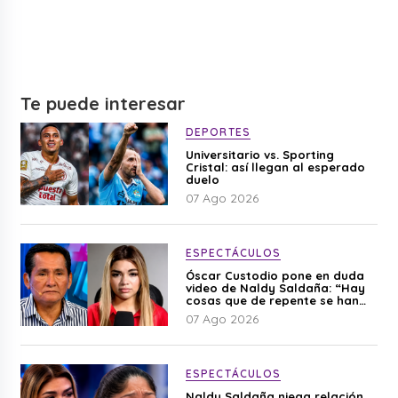
Te puede interesar
DEPORTES
Universitario vs. Sporting
Cristal: así llegan al esperado
duelo
07 Ago 2026
ESPECTÁCULOS
Óscar Custodio pone en duda
video de Naldy Saldaña: “Hay
cosas que de repente se han
editado”
07 Ago 2026
ESPECTÁCULOS
Naldy Saldaña niega relación