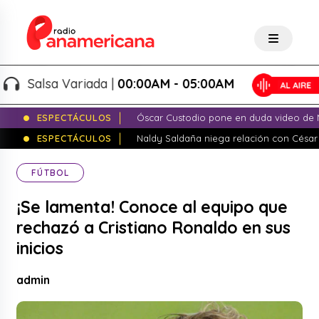
Salsa Variada |
00:00AM - 05:00AM
ESPECTÁCULOS
Óscar Custodio pone en duda video de N
ESPECTÁCULOS
Naldy Saldaña niega relación con César
FÚTBOL
¡Se lamenta! Conoce al equipo que
rechazó a Cristiano Ronaldo en sus
inicios
admin