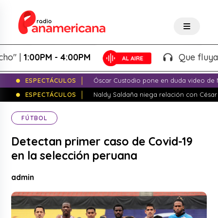
|
1:00PM - 4:00PM
Que fluya la ta
ESPECTÁCULOS
Óscar Custodio pone en duda video de N
ESPECTÁCULOS
Naldy Saldaña niega relación con César
FÚTBOL
Detectan primer caso de Covid-19
en la selección peruana
admin