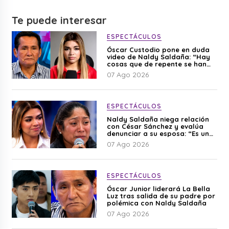
Te puede interesar
ESPECTÁCULOS
Óscar Custodio pone en duda
video de Naldy Saldaña: “Hay
cosas que de repente se han
editado”
07 Ago 2026
ESPECTÁCULOS
Naldy Saldaña niega relación
con César Sánchez y evalúa
denunciar a su esposa: “Es una
difamación”
07 Ago 2026
ESPECTÁCULOS
Óscar Junior liderará La Bella
Luz tras salida de su padre por
polémica con Naldy Saldaña
07 Ago 2026