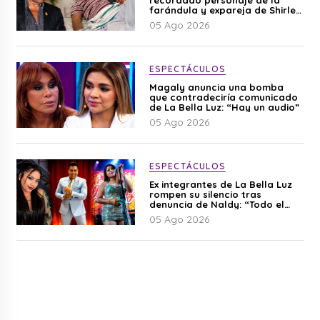
recordado personaje de la
farándula y expareja de Shirley
Cherres
05 Ago 2026
ESPECTÁCULOS
Magaly anuncia una bomba
que contradeciría comunicado
de La Bella Luz: “Hay un audio”
05 Ago 2026
ESPECTÁCULOS
Ex integrantes de La Bella Luz
rompen su silencio tras
denuncia de Naldy: “Todo el
mundo lo sabía”
05 Ago 2026