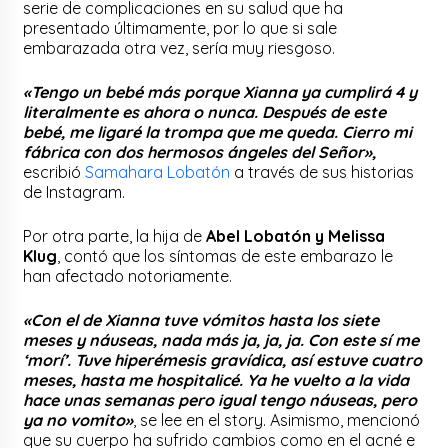
serie de complicaciones en su salud que ha
presentado últimamente, por lo que si sale
embarazada otra vez, sería muy riesgoso.
«Tengo un bebé más porque Xianna ya cumplirá 4 y
literalmente es ahora o nunca. Después de este
bebé, me ligaré la trompa que me queda. Cierro mi
fábrica con dos hermosos ángeles del Señor»,
escribió
Samahara Lobatón
a través de sus historias
de Instagram.
Por otra parte, la hija de
Abel Lobatón y Melissa
Klug
, contó que los síntomas de este embarazo le
han afectado notoriamente.
«Con el de Xianna tuve vómitos hasta los siete
meses y náuseas, nada más ja, ja, ja. Con este sí me
‘morí’. Tuve hiperémesis gravídica, así estuve cuatro
meses, hasta me hospitalicé. Ya he vuelto a la vida
hace unas semanas pero igual tengo náuseas, pero
ya no vomito»
, se lee en el story. Asimismo, mencionó
que su cuerpo ha sufrido cambios como en el acné e