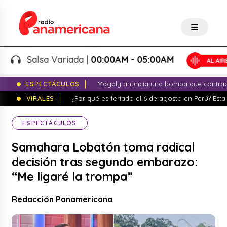
Salsa Variada |
00:00AM - 05:00AM
ESPECTÁCULOS
Magaly anuncia una bomba que contrade
VIRALES
¿Por qué es feriado el 6 de agosto en Perú? Esta 
ESPECTÁCULOS
Samahara Lobatón toma radical
decisión tras segundo embarazo:
“Me ligaré la trompa”
Redacción Panamericana