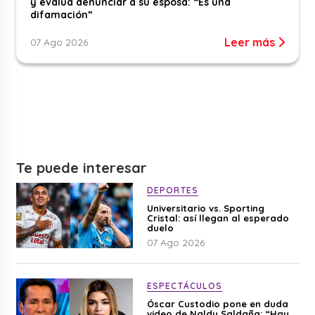
y evalúa denunciar a su esposa: “Es una
difamación”
Leer más
07 Ago 2026
Te puede interesar
DEPORTES
Universitario vs. Sporting
Cristal: así llegan al esperado
duelo
07 Ago 2026
ESPECTÁCULOS
Óscar Custodio pone en duda
video de Naldy Saldaña: “Hay