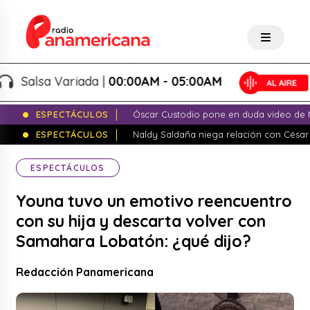
Salsa Variada |
00:00AM - 05:00AM
ESPECTÁCULOS
Óscar Custodio pone en duda video de N
ESPECTÁCULOS
Naldy Saldaña niega relación con César
ESPECTÁCULOS
Youna tuvo un emotivo reencuentro
con su hija y descarta volver con
Samahara Lobatón: ¿qué dijo?
Redacción Panamericana