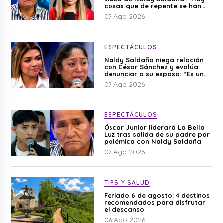
cosas que de repente se han
editado”
07 Ago 2026
ESPECTÁCULOS
Naldy Saldaña niega relación
con César Sánchez y evalúa
denunciar a su esposa: “Es una
difamación”
07 Ago 2026
ESPECTÁCULOS
Óscar Junior liderará La Bella
Luz tras salida de su padre por
polémica con Naldy Saldaña
07 Ago 2026
TIPS Y SALUD
Feriado 6 de agosto: 4 destinos
recomendados para disfrutar
el descanso
06 Ago 2026