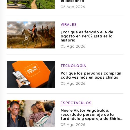
el descanso
06 Ago 2026
VIRALES
¿Por qué es feriado el 6 de
agosto en Perú? Esta es la
historia
05 Ago 2026
TECNOLOGÍA
Por qué los peruanos compran
cada vez más en apps chinas
05 Ago 2026
ESPECTÁCULOS
Muere Víctor Angobaldo,
recordado personaje de la
farándula y expareja de Shirley
Cherres
05 Ago 2026