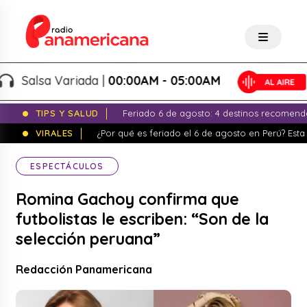
Salsa Variada |
00:00AM - 05:00AM
TIPS Y SALUD
Feriado 6 de agosto: 4 destinos recomend
VIRALES
¿Por qué es feriado el 6 de agosto en Perú? Esta 
ESPECTÁCULOS
Romina Gachoy confirma que
futbolistas le escriben: “Son de la
selección peruana”
Redacción Panamericana