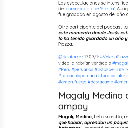
Las especulaciones se intensific
del
comunicado de ‘Pazita’
. Aunq
fue grabado en agosto del año a
Otra participante del podcast ta
este momento donde Jesús está
lo ha tenido guardado un año 
Piazza.
@riclatorrez
17.09/1:
#ValeriaPiazz
video lo habrían vendido a
#magal
#Peru
#peruanos
#tiktokperu
#Vir
#farandulaperuana
#farandulalor
#amoryfuego
#destacame
#amer
Magaly Medina d
ampay
Magaly Medina
, fiel a su estilo
que hablar, aprendan un poqui