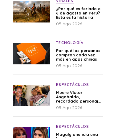
VIRALES
¿Por qué es feriado el
6 de agosto en Perú?
Esta es la historia
05 Ago 2026
TECNOLOGÍA
Por qué los peruanos
compran cada vez
más en apps chinas
05 Ago 2026
ESPECTÁCULOS
Muere Víctor
Angobaldo,
recordado personaje
de la farándula y
05 Ago 2026
expareja de Shirley
Cherres
ESPECTÁCULOS
Magaly anuncia una