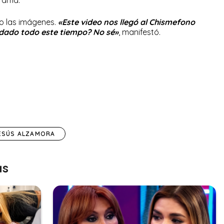
grama.
o las imágenes.
«Este video nos llegó al Chismefono
ardado todo este tiempo? No sé»
, manifestó.
ESÚS ALZAMORA
as