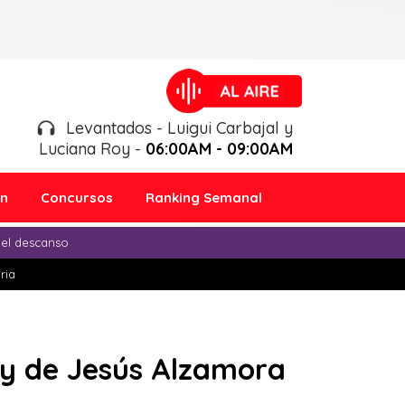
Levantados - Luigui Carbajal y
Luciana Roy -
06:00AM - 09:00AM
ón
Concursos
Ranking Semanal
 el descanso
ria
y de Jesús Alzamora