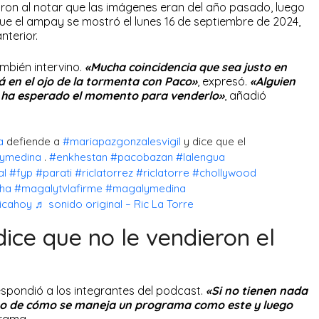
aron al notar que las imágenes eran del año pasado, luego
ue el ampay se mostró el lunes 16 de septiembre de 2024,
nterior.
mbién intervino.
«Mucha coincidencia que sea justo en
 en el ojo de la tormenta con Paco»
, expresó.
«Alguien
y ha esperado el momento para venderlo»
, añadió
a
defiende a
#mariapazgonzalesvigil
y dice que el
ymedina
.
#enkhestan
#pacobazan
#lalengua
al
#fyp
#parati
#riclatorrez
#riclatorre
#chollywood
cha
#magalytvlafirme
#magalymedina
icahoy
♬ sonido original – Ric La Torre
ice que no le vendieron el
, respondió a los integrantes del podcast.
«Si no tienen nada
to de cómo se maneja un programa como este y luego