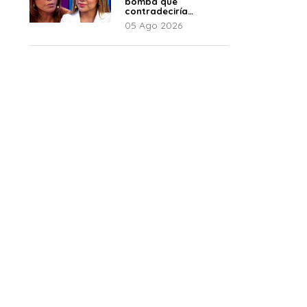
bomba que
contradeciría
comunicado de La
05 Ago 2026
Bella Luz: “Hay un
audio”