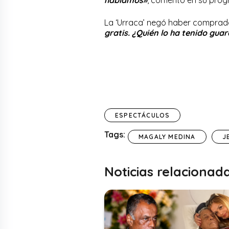
hablamos»
, comentó en su pro
La ‘Urraca’ negó haber comprad
gratis. ¿Quién lo ha tenido gu
ESPECTÁCULOS
Tags:
MAGALY MEDINA
J
Noticias relacionad