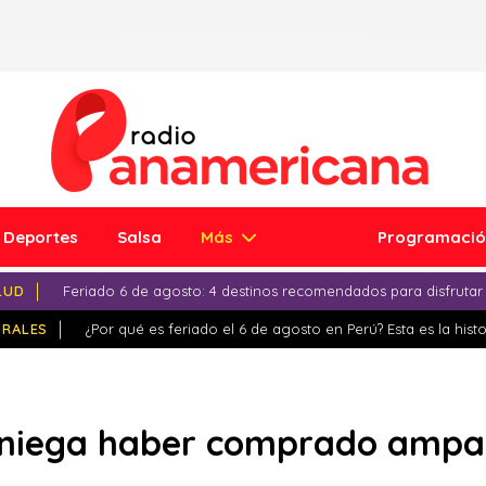
Deportes
Salsa
Más
Programaci
LUD
Feriado 6 de agosto: 4 destinos recomendados para disfrutar
IRALES
¿Por qué es feriado el 6 de agosto en Perú? Esta es la histo
niega haber comprado ampa