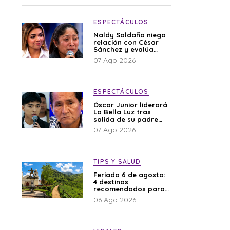
ESPECTÁCULOS
Naldy Saldaña niega
relación con César
Sánchez y evalúa
denunciar a su
07 Ago 2026
esposa: “Es una
difamación”
ESPECTÁCULOS
Óscar Junior liderará
La Bella Luz tras
salida de su padre
por polémica con
07 Ago 2026
Naldy Saldaña
TIPS Y SALUD
Feriado 6 de agosto:
4 destinos
recomendados para
disfrutar el descanso
06 Ago 2026