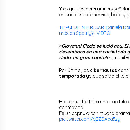
Y es que los
cibernautas
señala
en una crisis de nervios, botó y 
TE PUEDE INTERESAR: Daniela Dar
más en Spotify? | VIDEO
«Giovanni Ciccia se lució hoy. El
desemboca en una cachetada y l
duda, un gran capítulo
«, manife
Por último, los
cibernautas
cons
temporada
ya que se vio el tal
Hacia mucha falta una capitulo 
conmovida
Es un capitulo con mucho dram
pic.twitter.com/qEZDAea3zy