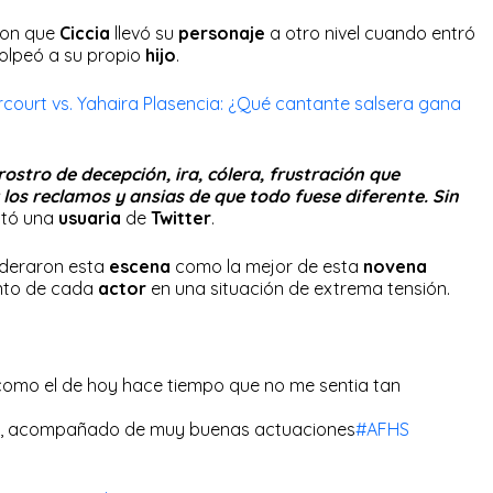
ron que
Ciccia
llevó su
personaje
a otro nivel cuando entró
golpeó a su propio
hijo
.
court vs. Yahaira Plasencia: ¿Qué cantante salsera gana
 rostro de decepción, ira, cólera, frustración que
os reclamos y ansias de que todo fuese diferente. Sin
stó una
usuaria
de
Twitter
.
ideraron esta
escena
como la mejor de esta
novena
ento de cada
actor
en una situación de extrema tensión.
como el de hoy hace tiempo que no me sentia tan
a, acompañado de muy buenas actuaciones
#AFHS