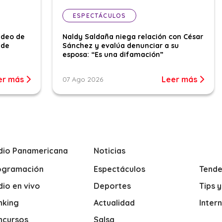
ESPECTÁCULOS
ideo de
Naldy Saldaña niega relación con César
 de
Sánchez y evalúa denunciar a su
esposa: “Es una difamación”
er más
Leer más
07 Ago 2026
dio Panamericana
Noticias
ogramación
Espectáculos
Tende
io en vivo
Deportes
Tips 
nking
Actualidad
Inter
ncursos
Salsa