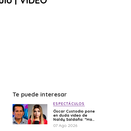
ulo | VIDEO
Te puede interesar
ESPECTÁCULOS
Óscar Custodio pone
en duda video de
Naldy Saldaña: “Hay
cosas que de repente
07 Ago 2026
se han editado”