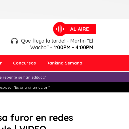
Que fluya la tarde! - Martin "El
Wacho" -
1:00PM - 4:00PM
ón
Concursos
Ranking Semanal
e repente se han editado”
esposa: “Es una difamación”
sa furor en redes