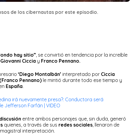
usos de los cibernautas por este episodio.
fondo hay sitio”
, se convirtió en tendencia por la increíble
,
Giovanni Ciccia
y
Franco Pennano.
presario
‘Diego Montalbán’
interpretado por
Ciccia
’ (Franco Pennano)
le mintió durante todo ese tiempo y
 en
España
.
dina irá nuevamente presa?: Conductora será
 de Jefferson Farfán | VIDEO
discusión
entre ambos personajes que, sin duda, generó
es
quienes, a través de sus
redes sociales
, llenaron de
magistral interpretación.