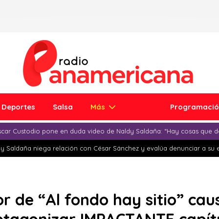
Deportes
Salsa
Más
Programaci
car Custodio pone en duda video de Naldy Saldaña: “Hay cosas que d
y Saldaña niega relación con César Sánchez y evalúa denunciar a su 
r de “Al fondo hay sitio” cau