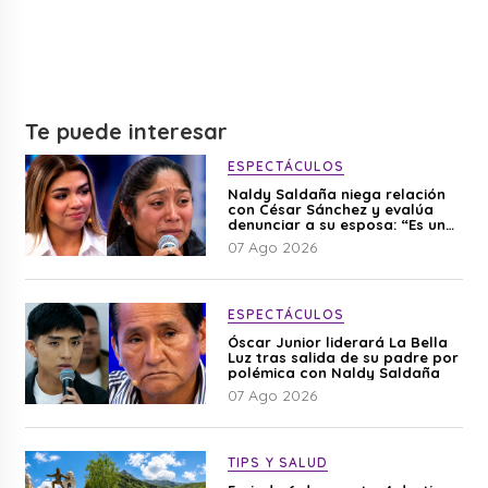
Te puede interesar
ESPECTÁCULOS
Naldy Saldaña niega relación
con César Sánchez y evalúa
denunciar a su esposa: “Es una
difamación”
07 Ago 2026
ESPECTÁCULOS
Óscar Junior liderará La Bella
Luz tras salida de su padre por
polémica con Naldy Saldaña
07 Ago 2026
TIPS Y SALUD