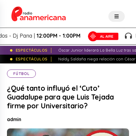
 Dj Pana |
12:00PM - 1:00PM
Pana
ESPECTÁCULOS
Óscar Junior liderará La Bella Luz tras 
ESPECTÁCULOS
Naldy Saldaña niega relación con César
FÚTBOL
¿Qué tanto influyó el ‘Cuto’
Guadalupe para que Luis Tejada
firme por Universitario?
admin