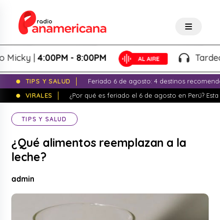
icky |
4:00PM - 8:00PM
Tardeo Sa
TIPS Y SALUD
Feriado 6 de agosto: 4 destinos recomend
VIRALES
¿Por qué es feriado el 6 de agosto en Perú? Esta 
TIPS Y SALUD
¿Qué alimentos reemplazan a la
leche?
admin