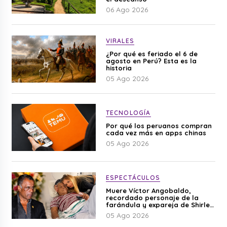
06 Ago 2026
VIRALES
¿Por qué es feriado el 6 de
agosto en Perú? Esta es la
historia
05 Ago 2026
TECNOLOGÍA
Por qué los peruanos compran
cada vez más en apps chinas
05 Ago 2026
ESPECTÁCULOS
Muere Víctor Angobaldo,
recordado personaje de la
farándula y expareja de Shirley
Cherres
05 Ago 2026