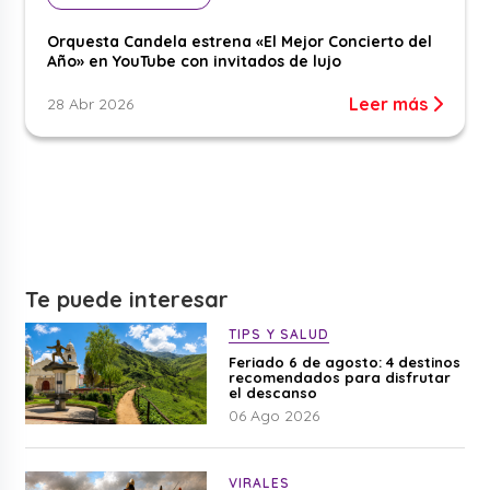
Orquesta Candela estrena «El Mejor Concierto del
Año» en YouTube con invitados de lujo
Leer más
28 Abr 2026
Te puede interesar
TIPS Y SALUD
Feriado 6 de agosto: 4 destinos
recomendados para disfrutar
el descanso
06 Ago 2026
VIRALES