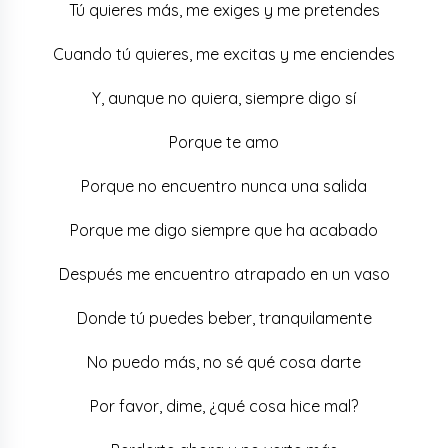
Tú quieres más, me exiges y me pretendes
Cuando tú quieres, me excitas y me enciendes
Y, aunque no quiera, siempre digo sí
Porque te amo
Porque no encuentro nunca una salida
Porque me digo siempre que ha acabado
Después me encuentro atrapado en un vaso
Donde tú puedes beber, tranquilamente
No puedo más, no sé qué cosa darte
Por favor, dime, ¿qué cosa hice mal?