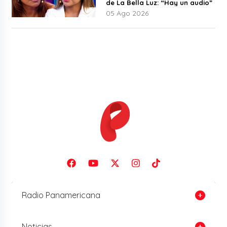
de La Bella Luz: “Hay un audio”
05 Ago 2026
Radio Panamericana
Noticias