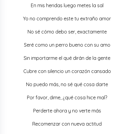
En mis heridas luego metes la sal
Yo no comprendo este tu extraño amor
No sé cómo debo ser, exactamente
Seré como un perro bueno con su amo
Sin importarme el qué dirán de la gente
Cubre con silencio un corazón cansado
No puedo más, no sé qué cosa darte
Por favor, dime, ¿qué cosa hice mal?
Perderte ahora y no verte más
Recomenzar con nueva actitud