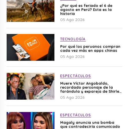
¿Por qué es feriado el 6 de
agosto en Perú? Esta es la
historia
05 Ago 2026
TECNOLOGÍA
Por qué los peruanos compran
cada vez más en apps chinas
05 Ago 2026
ESPECTÁCULOS
Muere Víctor Angobaldo,
recordado personaje de la
farándula y expareja de Shirley
Cherres
05 Ago 2026
ESPECTÁCULOS
Magaly anuncia una bomba
que contradeciría comunicado