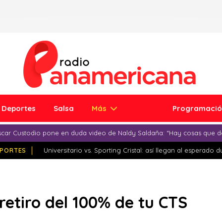
Deportes
Salsa
Más
Programaci
car Custodio pone en duda video de Naldy Saldaña: “Hay cosas que d
PORTES
Universitario vs. Sporting Cristal: así llegan al esperado 
l retiro del 100% de tu CTS