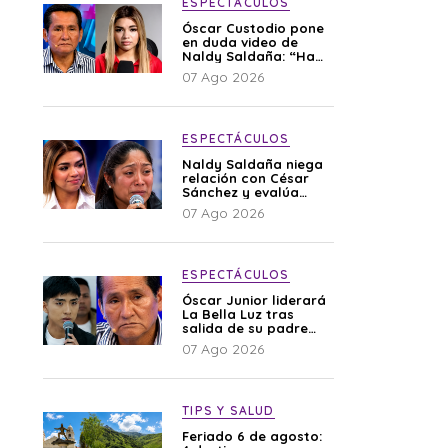
ESPECTÁCULOS
Óscar Custodio pone
en duda video de
Naldy Saldaña: “Hay
cosas que de repente
07 Ago 2026
se han editado”
ESPECTÁCULOS
Naldy Saldaña niega
relación con César
Sánchez y evalúa
denunciar a su
07 Ago 2026
esposa: “Es una
difamación”
ESPECTÁCULOS
Óscar Junior liderará
La Bella Luz tras
salida de su padre
por polémica con
07 Ago 2026
Naldy Saldaña
TIPS Y SALUD
Feriado 6 de agosto: