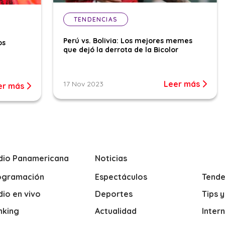
TENDENCIAS
Perú vs. Bolivia: Los mejores memes
os
que dejó la derrota de la Bicolor
Leer más
17 Nov 2023
er más
dio Panamericana
Noticias
ogramación
Espectáculos
Tende
io en vivo
Deportes
Tips 
nking
Actualidad
Inter