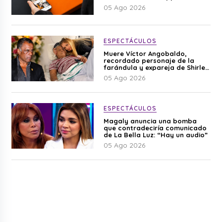
05 Ago 2026
ESPECTÁCULOS
Muere Víctor Angobaldo,
recordado personaje de la
farándula y expareja de Shirley
Cherres
05 Ago 2026
ESPECTÁCULOS
Magaly anuncia una bomba
que contradeciría comunicado
de La Bella Luz: “Hay un audio”
05 Ago 2026