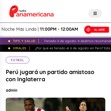
che Más Linda |
11:00PM - 12:00AM
TIPS Y SALUD
Feriado 6 de agosto: 4 destinos recomend
VIRALES
¿Por qué es feriado el 6 de agosto en Perú? Esta 
FÚTBOL
Perú jugará un partido amistoso
con Inglaterra
admin