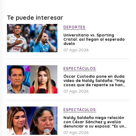
Te puede interesar
DEPORTES
Universitario vs. Sporting
Cristal: así llegan al esperado
duelo
07 Ago 2026
ESPECTÁCULOS
Óscar Custodio pone en duda
video de Naldy Saldaña: “Hay
cosas que de repente se han
editado”
07 Ago 2026
ESPECTÁCULOS
Naldy Saldaña niega relación
con César Sánchez y evalúa
denunciar a su esposa: “Es una
difamación”
07 Ago 2026