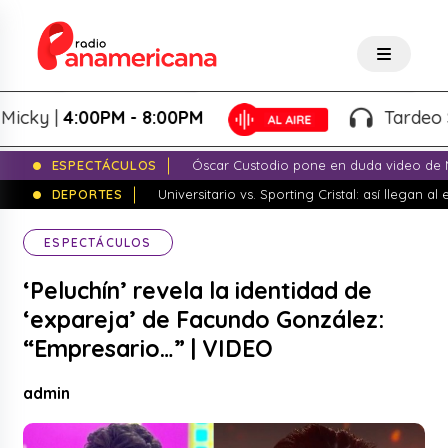
y |
4:00PM - 8:00PM
Tardeo Salse
ESPECTÁCULOS
Óscar Custodio pone en duda video de N
DEPORTES
Universitario vs. Sporting Cristal: así llegan a
ESPECTÁCULOS
‘Peluchín’ revela la identidad de
‘expareja’ de Facundo González:
“Empresario…” | VIDEO
admin