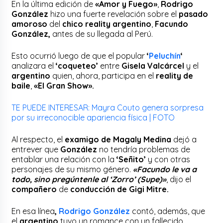
En la última edición de
«Amor y Fuego»
,
Rodrigo
González
hizo una fuerte revelación sobre el
pasado
amoroso
del
chico reality argentino
,
Facundo
González,
antes de su llegada al Perú.
Esto ocurrió luego de que el popular
‘
Peluchín
‘
analizara el
‘coqueteo’
entre
Gisela Valcárcel
y el
argentino
quien, ahora, participa en el
reality de
baile
,
«El Gran Show».
TE PUEDE INTERESAR: Mayra Couto genera sorpresa
por su irreconocible apariencia física | FOTO
Al respecto, el
examigo de Magaly Medina
dejó a
entrever que
González
no tendría problemas de
entablar una relación con la
‘Señito’
y con otras
personajes de su mismo género.
«Facundo le va a
todo, sino pregúntenle al ‘Zorro’ (Supe)»
, dijo el
compañero
de
conducción de Gigi Mitre.
En esa línea
,
Rodrigo González
contó, además, que
el
argentino
tuvo un romance con un fallecido