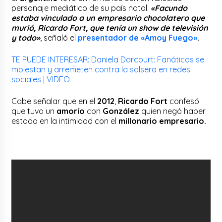
personaje mediático de su país natal.
«Facundo
estaba vinculado a un empresario chocolatero que
murió, Ricardo Fort, que tenía un show de televisión
y todo»
, señaló el
presentador de «Amoy Fuego»
.
TE PUEDE INTERESAR: Daniela Darcourt: Fanáticos se
molestan y arremeten contra la salsera en redes
sociales | VIDEO
Cabe señalar que en el
2012
,
Ricardo Fort
confesó
que tuvo un
amorío
con
González
quien negó haber
estado en la intimidad con el
millonario empresario.