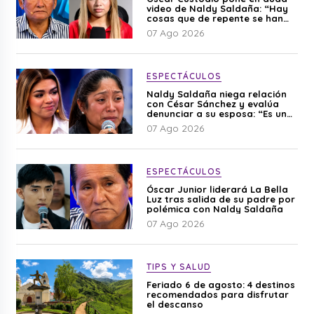
video de Naldy Saldaña: “Hay
cosas que de repente se han
editado”
07 Ago 2026
ESPECTÁCULOS
Naldy Saldaña niega relación
con César Sánchez y evalúa
denunciar a su esposa: “Es una
difamación”
07 Ago 2026
ESPECTÁCULOS
Óscar Junior liderará La Bella
Luz tras salida de su padre por
polémica con Naldy Saldaña
07 Ago 2026
TIPS Y SALUD
Feriado 6 de agosto: 4 destinos
recomendados para disfrutar
el descanso