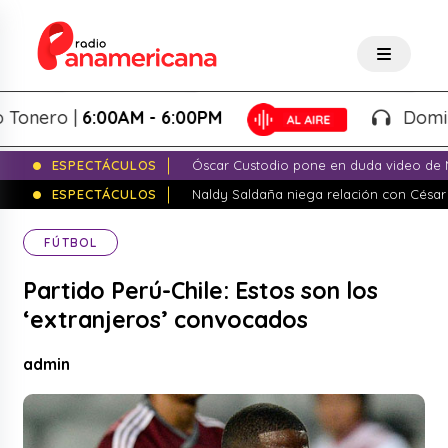
nero |
6:00AM - 6:00PM
Domingo 
ESPECTÁCULOS
Óscar Custodio pone en duda video de N
ESPECTÁCULOS
Naldy Saldaña niega relación con César
FÚTBOL
Partido Perú-Chile: Estos son los
‘extranjeros’ convocados
admin